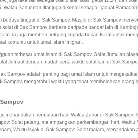
v, juga dikenali sebagai waktu Iftar, ialah pada 18:24, dan 
5. Waktu Sahur dan Iftar juga dikenali sebagai 'jadual Ramad
an budaya tinggal di Sak Sampov. Masjid di Sak Sampov menye
solat di Sak Sampov berbeza daripada bandar lain di Kamboj
lam. Ia juga memberi peluang kepada bukan Islam untuk menge
usat komuniti untuk umat Islam imigran.
guan terbesar umat Islam di Sak Sampov. Solat Jumu'ah biasa
olat Jumaat dengan mudah serta waktu solat lain di Sak Sampo
 Sak Sampov adalah penting bagi umat Islam untuk mengekalkan
Sak Sampov, mengetahui waktu yang tepat membolehkan orang
k Sampov
ar, menandakan permulaan hari, Waktu Zuhur di Sak Sampov: So
ampov: Solat petang, melambangkan perkembangan hari, Waktu 
enam, Waktu Isyak di Sak Sampov: Solat malam, menandakan akh