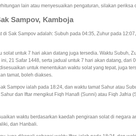
hitungan lain atau menyesuaikan pengaturan, silakan periksa o
i Sak Sampov, Kamboja
lat di Sak Sampov adalah: Subuh pada 04:35, Zuhur pada 12:07
tu solat untuk 7 hari akan datang juga tersedia. Waktu Subuh, Zu
 ini, 21 Safar 1448, serta jadual untuk 7 hari akan datang, dar
sesuaikan untuk menentukan waktu solat yang tepat, juga terse
an tamat, boleh diakses.
 Sak Sampov ialah pada 18:24, dan waktu tamat Sahur atau Sub
ahur dan Iftar mengikut Fiqh Hanafi (Sunni) atau Fiqh Jafria (
uaikan waktu berdasarkan kaedah pengiraan solat di negara an
liki, dan Hanbali.