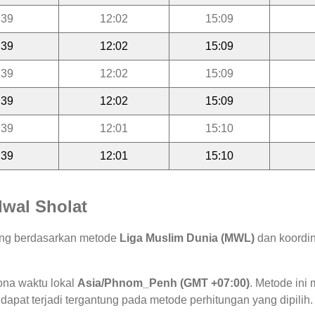
:39
12:02
15:09
:39
12:02
15:09
:39
12:02
15:09
:39
12:02
15:09
:39
12:01
15:10
:39
12:01
15:10
wal Sholat
tung berdasarkan metode
Liga Muslim Dunia (MWL)
dan koordin
ona waktu lokal
Asia/Phnom_Penh (GMT +07:00)
. Metode in
 dapat terjadi tergantung pada metode perhitungan yang dipilih.