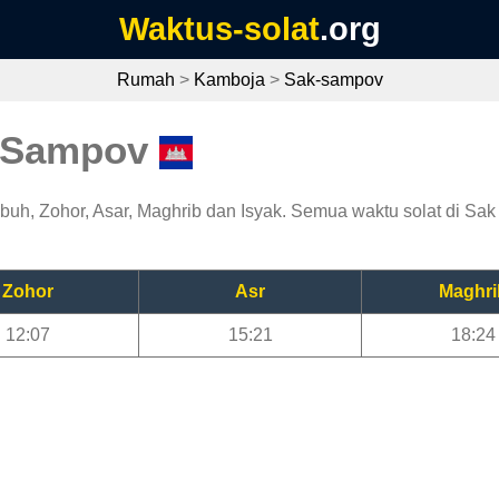
Waktus-solat
.org
Rumah
>
Kamboja
>
Sak-sampov
k Sampov
uh, Zohor, Asar, Maghrib dan Isyak. Semua waktu solat di Sak 
Zohor
Asr
Maghri
12:07
15:21
18:24