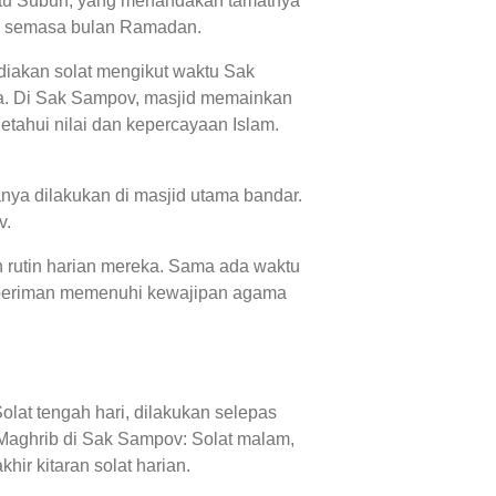
waktu Subuh, yang menandakan tamatnya
an' semasa bulan Ramadan.
diakan solat mengikut waktu Sak
a. Di Sak Sampov, masjid memainkan
tahui nilai dan kepercayaan Islam.
nya dilakukan di masjid utama bandar.
v.
 rutin harian mereka. Sama ada waktu
 beriman memenuhi kewajipan agama
lat tengah hari, dilakukan selepas
Maghrib di Sak Sampov: Solat malam,
ir kitaran solat harian.