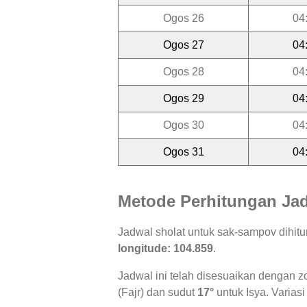
Ogos 26
04
Ogos 27
04
Ogos 28
04
Ogos 29
04
Ogos 30
04
Ogos 31
04
Metode Perhitungan Jad
Jadwal sholat untuk sak-sampov dihi
longitude: 104.859
.
Jadwal ini telah disesuaikan dengan z
(Fajr) dan sudut
17°
untuk Isya. Variasi