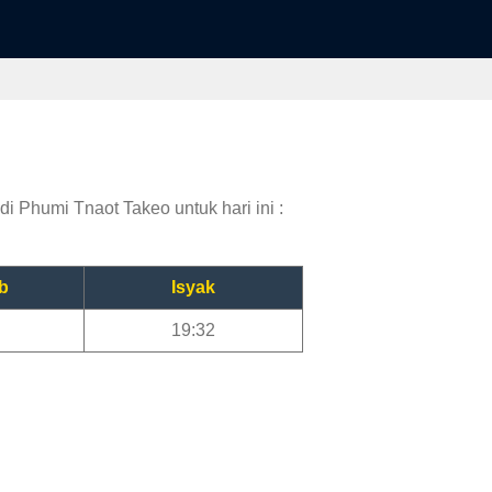
i Phumi Tnaot Takeo untuk hari ini :
b
Isyak
19:32