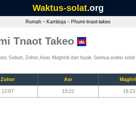
Waktus-solat
.org
Rumah
>
Kamboja
>
Phumi-tnaot-takeo
mi Tnaot Takeo
eo, Subuh, Zohor, Asar, Maghrib dan Isyak. Semua waktu solat d
Zohor
Asr
Maghri
12:07
15:21
18:23