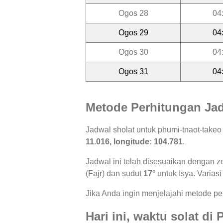
Ogos 28
04
Ogos 29
04
Ogos 30
04
Ogos 31
04
Metode Perhitungan Jad
Jadwal sholat untuk phumi-tnaot-take
11.016, longitude: 104.781
.
Jadwal ini telah disesuaikan dengan z
(Fajr) dan sudut
17°
untuk Isya. Variasi
Jika Anda ingin menjelajahi metode per
Hari ini, waktu solat d