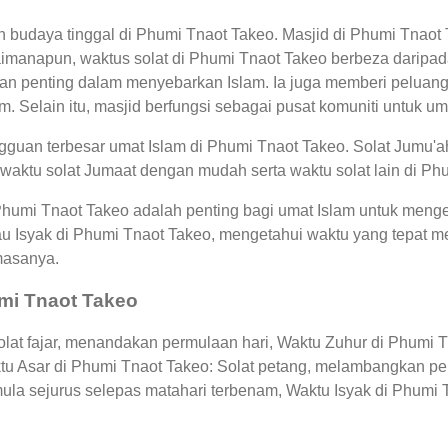
an budaya tinggal di Phumi Tnaot Takeo. Masjid di Phumi Tnao
manapun, waktus solat di Phumi Tnaot Takeo berbeza daripada
an penting dalam menyebarkan Islam. Ia juga memberi peluang
. Selain itu, masjid berfungsi sebagai pusat komuniti untuk um
guan terbesar umat Islam di Phumi Tnaot Takeo. Solat Jumu'a
waktu solat Jumaat dengan mudah serta waktu solat lain di Ph
 Phumi Tnaot Takeo adalah penting bagi umat Islam untuk meng
au Isyak di Phumi Tnaot Takeo, mengetahui waktu yang tepat
masanya.
umi Tnaot Takeo
at fajar, menandakan permulaan hari, Waktu Zuhur di Phumi Tn
ktu Asar di Phumi Tnaot Takeo: Solat petang, melambangkan p
ula sejurus selepas matahari terbenam, Waktu Isyak di Phumi 