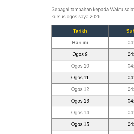
Sebagai tambahan kepada Waktu solat P
kursus ogos saya 2026
Tarikh
Su
Hari ini
04
Ogos 9
04
Ogos 10
04
Ogos 11
04
Ogos 12
04
Ogos 13
04
Ogos 14
04
Ogos 15
04