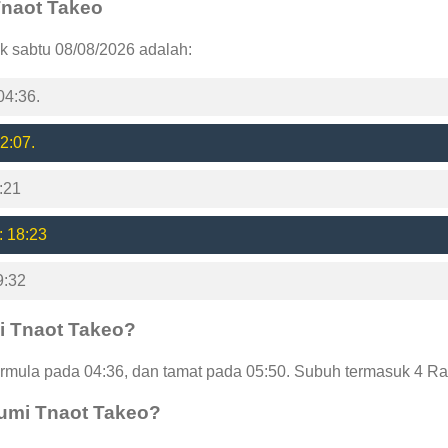
 Tnaot Takeo
k sabtu 08/08/2026 adalah:
04:36.
2:07.
:21
: 18:23
9:32
i Tnaot Takeo?
mula pada 04:36, dan tamat pada 05:50. Subuh termasuk 4 Rak
humi Tnaot Takeo?