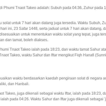
at di Phumi Tnaot Takeo adalah: Subuh pada 04:36, Zuhur pada 
tu solat untuk 7 hari akan datang juga tersedia. Waktu Subuh, Z
 hari ini, 23 Safar 1448, serta jadual untuk 7 hari akan datang,
sesuaikan untuk menentukan waktu solat yang tepat, juga terse
an dan tamat, boleh diakses.
 Phumi Tnaot Takeo ialah pada 18:23, dan waktu tamat Sahur a
naot Takeo, waktu Sahur dan Iftar mengikut Fiqh Hanafi (Sunni) 
uaikan waktu berdasarkan kaedah pengiraan solat di negara an
liki, dan Hanbali.
t Takeo, juga dikenali sebagai waktu Iftar, ialah pada 18:23
ialah pada 04:26. Waktu Sahur dan Iftar juga dikenali sebagai