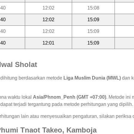
:40
12:02
15:08
:40
12:02
15:09
:40
12:02
15:09
:40
12:01
15:09
wal Sholat
o dihitung berdasarkan metode
Liga Muslim Dunia (MWL)
dan k
ona waktu lokal
Asia/Phnom_Penh (GMT +07:00)
. Metode in
 dapat terjadi tergantung pada metode perhitungan yang dipilih.
hitungan lain atau menyesuaikan pengaturan, silakan periksa o
i Phumi Tnaot Takeo, Kamboja