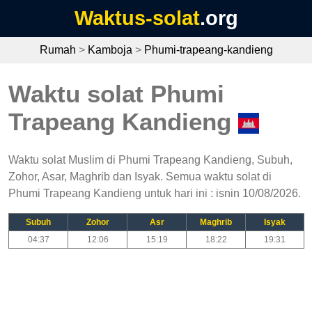
Waktus-solat
.org
Rumah
>
Kamboja
>
Phumi-trapeang-kandieng
Waktu solat Phumi
Trapeang Kandieng
Waktu solat Muslim di Phumi Trapeang Kandieng, Subuh,
Zohor, Asar, Maghrib dan Isyak. Semua waktu solat di
Phumi Trapeang Kandieng untuk hari ini : isnin 10/08/2026.
Subuh
Zohor
Asr
Maghrib
Isyak
04:37
12:06
15:19
18:22
19:31