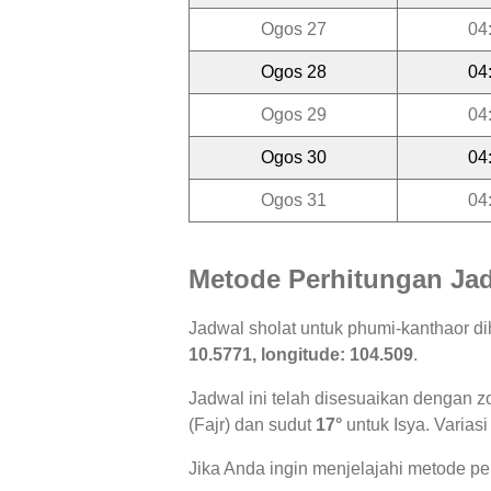
Ogos 27
04
Ogos 28
04
Ogos 29
04
Ogos 30
04
Ogos 31
04
Metode Perhitungan Jad
Jadwal sholat untuk phumi-kanthaor d
10.5771, longitude: 104.509
.
Jadwal ini telah disesuaikan dengan z
(Fajr) dan sudut
17°
untuk Isya. Variasi
Jika Anda ingin menjelajahi metode per