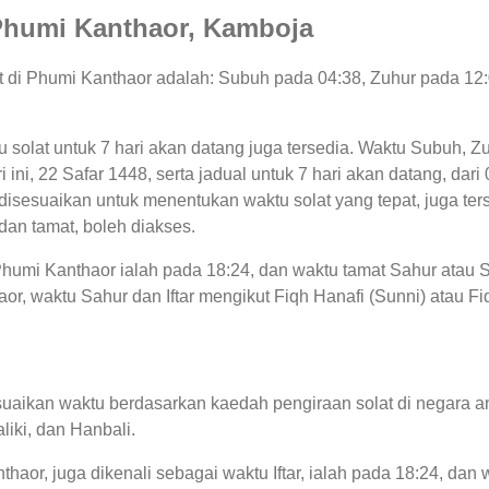
i Phumi Kanthaor, Kamboja
lat di Phumi Kanthaor adalah: Subuh pada 04:38, Zuhur pada 12
tu solat untuk 7 hari akan datang juga tersedia. Waktu Subuh, Z
i ini, 22 Safar 1448, serta jadual untuk 7 hari akan datang, da
sesuaikan untuk menentukan waktu solat yang tepat, juga terse
dan tamat, boleh diakses.
 Phumi Kanthaor ialah pada 18:24, dan waktu tamat Sahur atau
or, waktu Sahur dan Iftar mengikut Fiqh Hanafi (Sunni) atau Fiq
uaikan waktu berdasarkan kaedah pengiraan solat di negara an
liki, dan Hanbali.
haor, juga dikenali sebagai waktu Iftar, ialah pada 18:24, d