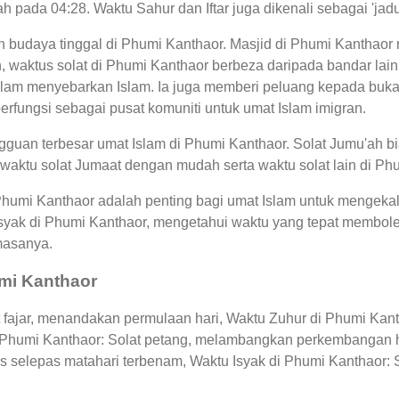
ah pada 04:28. Waktu Sahur dan Iftar juga dikenali sebagai '
an budaya tinggal di Phumi Kanthaor. Masjid di Phumi Kanthaor
waktus solat di Phumi Kanthaor berbeza daripada bandar lain
am menyebarkan Islam. Ia juga memberi peluang kepada bukan
berfungsi sebagai pusat komuniti untuk umat Islam imigran.
guan terbesar umat Islam di Phumi Kanthaor. Solat Jumu'ah bi
waktu solat Jumaat dengan mudah serta waktu solat lain di Ph
 Phumi Kanthaor adalah penting bagi umat Islam untuk mengeka
Isyak di Phumi Kanthaor, mengetahui waktu yang tepat membo
masanya.
umi Kanthaor
fajar, menandakan permulaan hari, Waktu Zuhur di Phumi Kanth
i Phumi Kanthaor: Solat petang, melambangkan perkembangan h
s selepas matahari terbenam, Waktu Isyak di Phumi Kanthaor: 