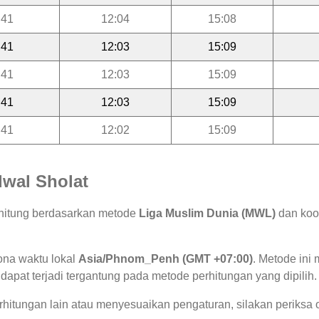
:41
12:04
15:08
:41
12:03
15:09
:41
12:03
15:09
:41
12:03
15:09
:41
12:02
15:09
wal Sholat
ihitung berdasarkan metode
Liga Muslim Dunia (MWL)
dan koor
ona waktu lokal
Asia/Phnom_Penh (GMT +07:00)
. Metode in
 dapat terjadi tergantung pada metode perhitungan yang dipilih.
hitungan lain atau menyesuaikan pengaturan, silakan periksa o