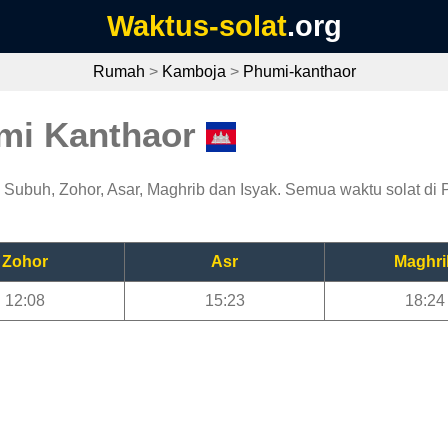
Waktus-solat
.org
Rumah
>
Kamboja
>
Phumi-kanthaor
umi Kanthaor
Subuh, Zohor, Asar, Maghrib dan Isyak. Semua waktu solat di P
Zohor
Asr
Maghri
12:08
15:23
18:24