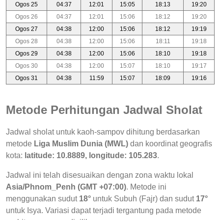
Ogos 25
04:37
12:01
15:05
18:13
19:20
Ogos 26
04:37
12:01
15:06
18:12
19:20
Ogos 27
04:38
12:00
15:06
18:12
19:19
Ogos 28
04:38
12:00
15:06
18:11
19:18
Ogos 29
04:38
12:00
15:06
18:10
19:18
Ogos 30
04:38
12:00
15:07
18:10
19:17
Ogos 31
04:38
11:59
15:07
18:09
19:16
Metode Perhitungan Jadwal Sholat
Jadwal sholat untuk kaoh-sampov dihitung berdasarkan
metode
Liga Muslim Dunia (MWL)
dan koordinat geografis
kota:
latitude: 10.8889, longitude: 105.283
.
Jadwal ini telah disesuaikan dengan zona waktu lokal
Asia/Phnom_Penh (GMT +07:00)
. Metode ini
menggunakan sudut
18°
untuk Subuh (Fajr) dan sudut
17°
untuk Isya. Variasi dapat terjadi tergantung pada metode