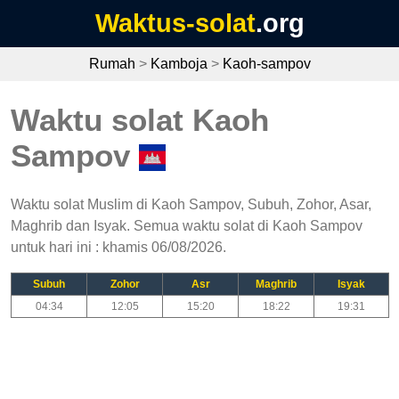
Waktus-solat
.org
Rumah
>
Kamboja
>
Kaoh-sampov
Waktu solat Kaoh
Sampov
Waktu solat Muslim di Kaoh Sampov, Subuh, Zohor, Asar,
Maghrib dan Isyak. Semua waktu solat di Kaoh Sampov
untuk hari ini : khamis 06/08/2026.
Subuh
Zohor
Asr
Maghrib
Isyak
04:34
12:05
15:20
18:22
19:31