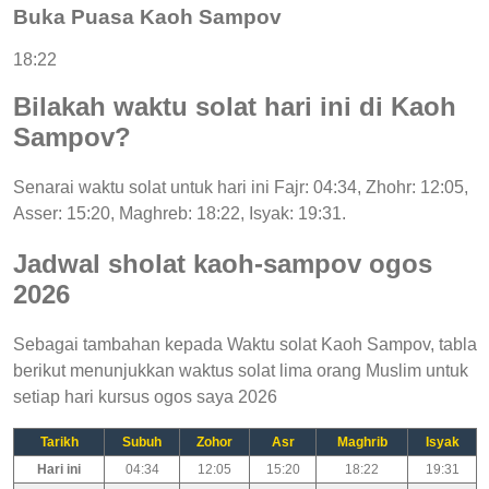
Buka Puasa Kaoh Sampov
18:22
Bilakah waktu solat hari ini di Kaoh
Sampov?
Senarai waktu solat untuk hari ini Fajr: 04:34, Zhohr: 12:05,
Asser: 15:20, Maghreb: 18:22, Isyak: 19:31.
Jadwal sholat kaoh-sampov ogos
2026
Sebagai tambahan kepada Waktu solat Kaoh Sampov, tabla
berikut menunjukkan waktus solat lima orang Muslim untuk
setiap hari kursus ogos saya 2026
Tarikh
Subuh
Zohor
Asr
Maghrib
Isyak
Hari ini
04:34
12:05
15:20
18:22
19:31