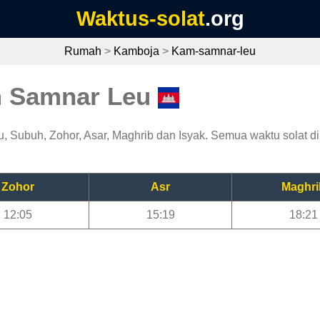
Waktus-solat
.org
Rumah
>
Kamboja
>
Kam-samnar-leu
m Samnar Leu
 Subuh, Zohor, Asar, Maghrib dan Isyak. Semua waktu solat di 
Zohor
Asr
Maghri
12:05
15:19
18:21