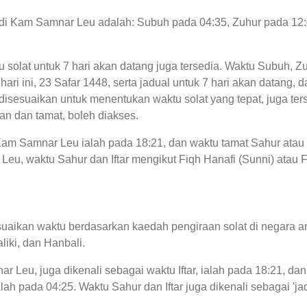
at di Kam Samnar Leu adalah: Subuh pada 04:35, Zuhur pada 12
tu solat untuk 7 hari akan datang juga tersedia. Waktu Subuh, Z
hari ini, 23 Safar 1448, serta jadual untuk 7 hari akan datang,
sesuaikan untuk menentukan waktu solat yang tepat, juga ters
an dan tamat, boleh diakses.
i Kam Samnar Leu ialah pada 18:21, dan waktu tamat Sahur ata
eu, waktu Sahur dan Iftar mengikut Fiqh Hanafi (Sunni) atau Fi
uaikan waktu berdasarkan kaedah pengiraan solat di negara an
liki, dan Hanbali.
r Leu, juga dikenali sebagai waktu Iftar, ialah pada 18:21, 
ah pada 04:25. Waktu Sahur dan Iftar juga dikenali sebagai '