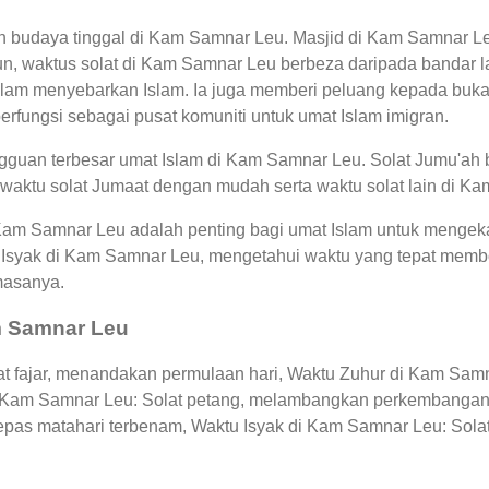
an budaya tinggal di Kam Samnar Leu. Masjid di Kam Samnar L
 waktus solat di Kam Samnar Leu berbeza daripada bandar l
am menyebarkan Islam. Ia juga memberi peluang kepada bukan
berfungsi sebagai pusat komuniti untuk umat Islam imigran.
guan terbesar umat Islam di Kam Samnar Leu. Solat Jumu'ah b
 waktu solat Jumaat dengan mudah serta waktu solat lain di K
 Kam Samnar Leu adalah penting bagi umat Islam untuk mengek
 Isyak di Kam Samnar Leu, mengetahui waktu yang tepat mem
masanya.
m Samnar Leu
 fajar, menandakan permulaan hari, Waktu Zuhur di Kam Samnar
di Kam Samnar Leu: Solat petang, melambangkan perkembangan
lepas matahari terbenam, Waktu Isyak di Kam Samnar Leu: Sola