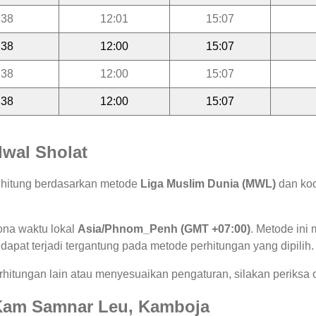
:38
12:01
15:07
:38
12:00
15:07
:38
12:00
15:07
:38
12:00
15:07
wal Sholat
ihitung berdasarkan metode
Liga Muslim Dunia (MWL)
dan koo
ona waktu lokal
Asia/Phnom_Penh (GMT +07:00)
. Metode in
 dapat terjadi tergantung pada metode perhitungan yang dipilih.
hitungan lain atau menyesuaikan pengaturan, silakan periksa o
i Kam Samnar Leu, Kamboja