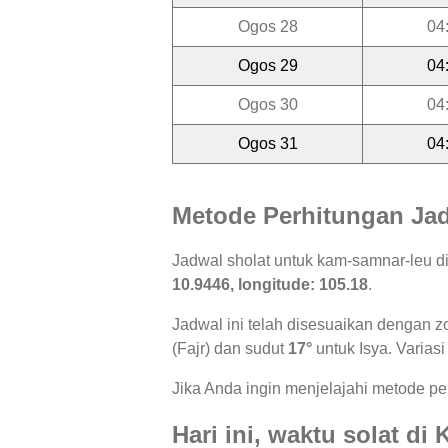
Ogos 28
04
Ogos 29
04
Ogos 30
04
Ogos 31
04
Metode Perhitungan Jad
Jadwal sholat untuk kam-samnar-leu d
10.9446, longitude: 105.18
.
Jadwal ini telah disesuaikan dengan z
(Fajr) dan sudut
17°
untuk Isya. Variasi
Jika Anda ingin menjelajahi metode per
Hari ini, waktu solat d