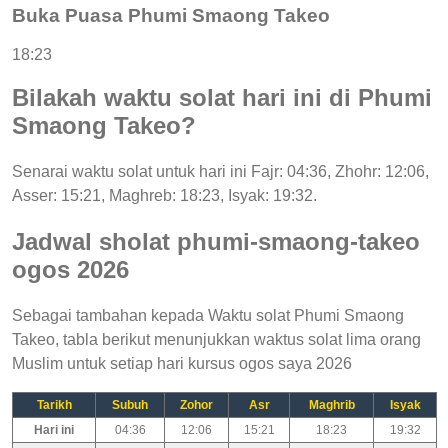
Buka Puasa Phumi Smaong Takeo
18:23
Bilakah waktu solat hari ini di Phumi
Smaong Takeo?
Senarai waktu solat untuk hari ini Fajr: 04:36, Zhohr: 12:06,
Asser: 15:21, Maghreb: 18:23, Isyak: 19:32.
Jadwal sholat phumi-smaong-takeo
ogos 2026
Sebagai tambahan kepada Waktu solat Phumi Smaong
Takeo, tabla berikut menunjukkan waktus solat lima orang
Muslim untuk setiap hari kursus ogos saya 2026
Tarikh
Subuh
Zohor
Asr
Maghrib
Isyak
Hari ini
04:36
12:06
15:21
18:23
19:32