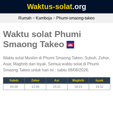
Waktus-solat
.org
Rumah
>
Kamboja
>
Phumi-smaong-takeo
Waktu solat Phumi
Smaong Takeo
Waktu solat Muslim di Phumi Smaong Takeo, Subuh, Zohor,
Asar, Maghrib dan Isyak. Semua waktu solat di Phumi
Smaong Takeo untuk hari ini : sabtu 08/08/2026.
Subuh
Zohor
Asr
Maghrib
Isyak
04:36
12:06
15:21
18:23
19:32