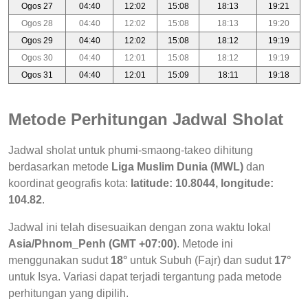
Ogos 27
04:40
12:02
15:08
18:13
19:21
Ogos 28
04:40
12:02
15:08
18:13
19:20
Ogos 29
04:40
12:02
15:08
18:12
19:19
Ogos 30
04:40
12:01
15:08
18:12
19:19
Ogos 31
04:40
12:01
15:09
18:11
19:18
Metode Perhitungan Jadwal Sholat
Jadwal sholat untuk phumi-smaong-takeo dihitung
berdasarkan metode
Liga Muslim Dunia (MWL)
dan
koordinat geografis kota:
latitude: 10.8044, longitude:
104.82
.
Jadwal ini telah disesuaikan dengan zona waktu lokal
Asia/Phnom_Penh (GMT +07:00)
. Metode ini
menggunakan sudut
18°
untuk Subuh (Fajr) dan sudut
17°
untuk Isya. Variasi dapat terjadi tergantung pada metode
perhitungan yang dipilih.