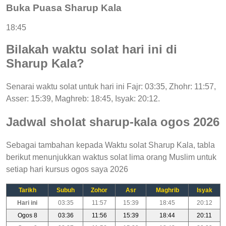
Buka Puasa Sharup Kala
18:45
Bilakah waktu solat hari ini di
Sharup Kala?
Senarai waktu solat untuk hari ini Fajr: 03:35, Zhohr: 11:57,
Asser: 15:39, Maghreb: 18:45, Isyak: 20:12.
Jadwal sholat sharup-kala ogos 2026
Sebagai tambahan kepada Waktu solat Sharup Kala, tabla
berikut menunjukkan waktus solat lima orang Muslim untuk
setiap hari kursus ogos saya 2026
Tarikh
Subuh
Zohor
Asr
Maghrib
Isyak
Hari ini
03:35
11:57
15:39
18:45
20:12
Ogos 8
03:36
11:56
15:39
18:44
20:11