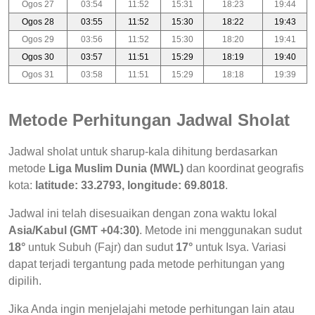
Ogos 27
03:54
11:52
15:31
18:23
19:44
Ogos 28
03:55
11:52
15:30
18:22
19:43
Ogos 29
03:56
11:52
15:30
18:20
19:41
Ogos 30
03:57
11:51
15:29
18:19
19:40
Ogos 31
03:58
11:51
15:29
18:18
19:39
Metode Perhitungan Jadwal Sholat
Jadwal sholat untuk sharup-kala dihitung berdasarkan
metode
Liga Muslim Dunia (MWL)
dan koordinat geografis
kota:
latitude: 33.2793, longitude: 69.8018
.
Jadwal ini telah disesuaikan dengan zona waktu lokal
Asia/Kabul (GMT +04:30)
. Metode ini menggunakan sudut
18°
untuk Subuh (Fajr) dan sudut
17°
untuk Isya. Variasi
dapat terjadi tergantung pada metode perhitungan yang
dipilih.
Jika Anda ingin menjelajahi metode perhitungan lain atau