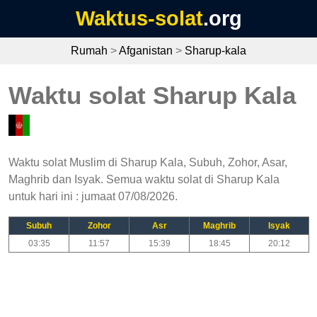
Waktus-solat
.org
Rumah
>
Afganistan
>
Sharup-kala
Waktu solat Sharup Kala
Waktu solat Muslim di Sharup Kala, Subuh, Zohor, Asar,
Maghrib dan Isyak. Semua waktu solat di Sharup Kala
untuk hari ini : jumaat 07/08/2026.
Subuh
Zohor
Asr
Maghrib
Isyak
03:35
11:57
15:39
18:45
20:12