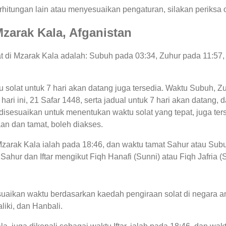
hitungan lain atau menyesuaikan pengaturan, silakan periksa o
 Mzarak Kala, Afganistan
lat di Mzarak Kala adalah: Subuh pada 03:34, Zuhur pada 11:57
u solat untuk 7 hari akan datang juga tersedia. Waktu Subuh, Zu
 hari ini, 21 Safar 1448, serta jadual untuk 7 hari akan datang,
sesuaikan untuk menentukan waktu solat yang tepat, juga terse
an dan tamat, boleh diakses.
 Mzarak Kala ialah pada 18:46, dan waktu tamat Sahur atau Sub
Sahur dan Iftar mengikut Fiqh Hanafi (Sunni) atau Fiqh Jafria (S
uaikan waktu berdasarkan kaedah pengiraan solat di negara an
liki, dan Hanbali.