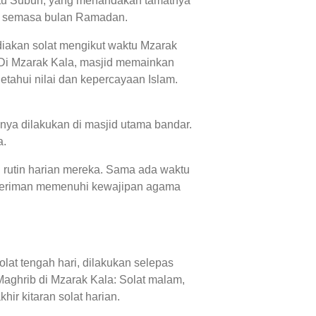
waktu Subuh, yang menandakan tamatnya
an' semasa bulan Ramadan.
diakan solat mengikut waktu Mzarak
. Di Mzarak Kala, masjid memainkan
tahui nilai dan kepercayaan Islam.
nya dilakukan di masjid utama bandar.
a.
n rutin harian mereka. Sama ada waktu
 beriman memenuhi kewajipan agama
lat tengah hari, dilakukan selepas
aghrib di Mzarak Kala: Solat malam,
ir kitaran solat harian.