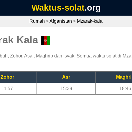
Waktus-solat
.org
Rumah
>
Afganistan
>
Mzarak-kala
rak Kala
uh, Zohor, Asar, Maghrib dan Isyak. Semua waktu solat di Mzara
Zohor
Asr
Maghri
11:57
15:39
18:46