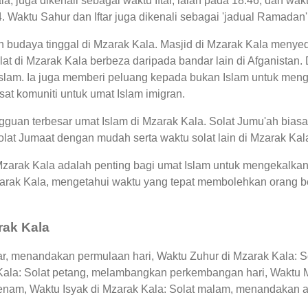
a, juga dikenali sebagai waktu Iftar, ialah pada 18:46, dan 
4. Waktu Sahur dan Iftar juga dikenali sebagai 'jadual Ramad
n budaya tinggal di Mzarak Kala. Masjid di Mzarak Kala menye
at di Mzarak Kala berbeza daripada bandar lain di Afganistan
lam. Ia juga memberi peluang kepada bukan Islam untuk menge
usat komuniti untuk umat Islam imigran.
guan terbesar umat Islam di Mzarak Kala. Solat Jumu'ah biasa
lat Jumaat dengan mudah serta waktu solat lain di Mzarak Kal
 Mzarak Kala adalah penting bagi umat Islam untuk mengekalka
Mzarak Kala, mengetahui waktu yang tepat membolehkan orang
rak Kala
ar, menandakan permulaan hari, Waktu Zuhur di Mzarak Kala: So
 Kala: Solat petang, melambangkan perkembangan hari, Waktu M
enam, Waktu Isyak di Mzarak Kala: Solat malam, menandakan akh