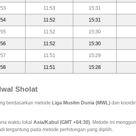
:53
11:53
15:31
:54
11:52
15:31
:55
11:52
15:30
:56
11:52
15:30
:57
11:51
15:29
:58
11:51
15:28
wal Sholat
tung berdasarkan metode
Liga Muslim Dunia (MWL)
dan koordin
ona waktu lokal
Asia/Kabul (GMT +04:30)
. Metode ini menggu
jadi tergantung pada metode perhitungan yang dipilih.