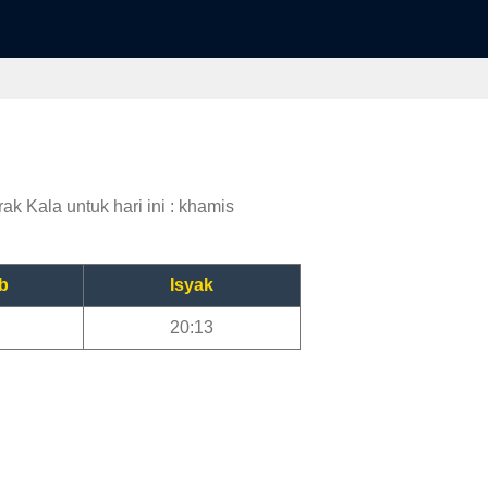
k Kala untuk hari ini : khamis
b
Isyak
20:13