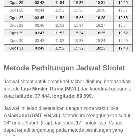
Ogos 25
03:42
11:54
15:37
18:31
19:59
Ogos 26
03:44
11:53
15:36
18:30
19:57
Ogos 27
03:45
11:53
15:35
18:28
19:55
Ogos 28
03:46
11:53
15:34
18:27
19:54
Ogos 29
03:47
11:53
15:34
18:25
19:52
Ogos 30
03:48
11:52
15:33
18:24
19:50
Ogos 31
03:49
11:52
15:32
18:22
19:48
Metode Perhitungan Jadwal Sholat
Jadwal sholat untuk omar-khel-takhar dihitung berdasarkan
metode
Liga Muslim Dunia (MWL)
dan koordinat geografis
kota:
latitude: 37.444, longitude: 69.599
.
Jadwal ini telah disesuaikan dengan zona waktu lokal
Asia/Kabul (GMT +04:30)
. Metode ini menggunakan sudut
18°
untuk Subuh (Fajr) dan sudut
17°
untuk Isya. Variasi
dapat terjadi tergantung pada metode perhitungan yang