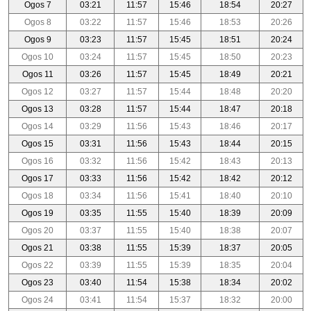
Ogos 7
03:21
11:57
15:46
18:54
20:27
Ogos 8
03:22
11:57
15:46
18:53
20:26
Ogos 9
03:23
11:57
15:45
18:51
20:24
Ogos 10
03:24
11:57
15:45
18:50
20:23
Ogos 11
03:26
11:57
15:45
18:49
20:21
Ogos 12
03:27
11:57
15:44
18:48
20:20
Ogos 13
03:28
11:57
15:44
18:47
20:18
Ogos 14
03:29
11:56
15:43
18:46
20:17
Ogos 15
03:31
11:56
15:43
18:44
20:15
Ogos 16
03:32
11:56
15:42
18:43
20:13
Ogos 17
03:33
11:56
15:42
18:42
20:12
Ogos 18
03:34
11:56
15:41
18:40
20:10
Ogos 19
03:35
11:55
15:40
18:39
20:09
Ogos 20
03:37
11:55
15:40
18:38
20:07
Ogos 21
03:38
11:55
15:39
18:37
20:05
Ogos 22
03:39
11:55
15:39
18:35
20:04
Ogos 23
03:40
11:54
15:38
18:34
20:02
Ogos 24
03:41
11:54
15:37
18:32
20:00