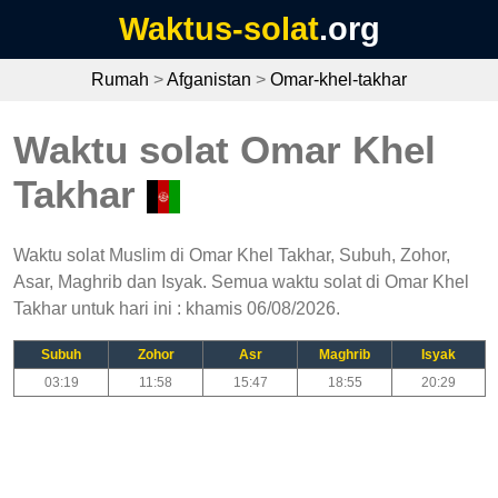
Waktus-solat
.org
Rumah
>
Afganistan
>
Omar-khel-takhar
Waktu solat Omar Khel
Takhar
Waktu solat Muslim di Omar Khel Takhar, Subuh, Zohor,
Asar, Maghrib dan Isyak. Semua waktu solat di Omar Khel
Takhar untuk hari ini : khamis 06/08/2026.
Subuh
Zohor
Asr
Maghrib
Isyak
03:19
11:58
15:47
18:55
20:29