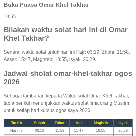
Buka Puasa Omar Khel Takhar
18:55
Bilakah waktu solat hari ini di Omar
Khel Takhar?
Senarai waktu solat untuk hari ini Fajr: 03:19, Zhohr: 11:58,
Asser: 15:47, Maghreb: 18:55, Isyak: 20:29.
Jadwal sholat omar-khel-takhar ogos
2026
Sebagai tambahan kepada Waktu solat Omar Khel Takhar,
tabla berikut menunjukkan waktus solat lima orang Muslim
untuk setiap hari kursus ogos saya 2026
Tarikh
Subuh
Zohor
Asr
Maghrib
Isyak
Hari ini
03:19
11:58
15:47
18:55
20:29