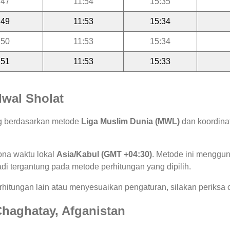
:47
11:54
15:35
:49
11:53
15:34
:50
11:53
15:34
:51
11:53
15:33
wal Sholat
ng berdasarkan metode
Liga Muslim Dunia (MWL)
dan koordinat
ona waktu lokal
Asia/Kabul (GMT +04:30)
. Metode ini menggu
jadi tergantung pada metode perhitungan yang dipilih.
hitungan lain atau menyesuaikan pengaturan, silakan periksa o
 Chaghatay, Afganistan