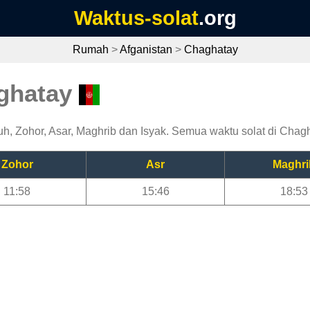
Waktus-solat
.org
Rumah
>
Afganistan
>
Chaghatay
aghatay
, Zohor, Asar, Maghrib dan Isyak. Semua waktu solat di Chagha
Zohor
Asr
Maghri
11:58
15:46
18:53