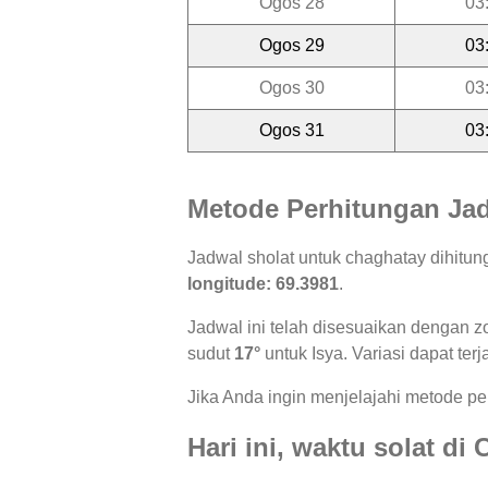
Ogos 28
03
Ogos 29
03
Ogos 30
03
Ogos 31
03
Metode Perhitungan Jad
Jadwal sholat untuk chaghatay dihitu
longitude: 69.3981
.
Jadwal ini telah disesuaikan dengan z
sudut
17°
untuk Isya. Variasi dapat ter
Jika Anda ingin menjelajahi metode per
Hari ini, waktu solat di