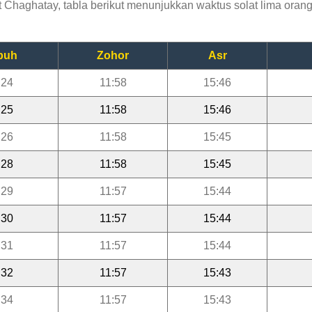
haghatay, tabla berikut menunjukkan waktus solat lima orang 
buh
Zohor
Asr
:24
11:58
15:46
:25
11:58
15:46
:26
11:58
15:45
:28
11:58
15:45
:29
11:57
15:44
:30
11:57
15:44
:31
11:57
15:44
:32
11:57
15:43
:34
11:57
15:43