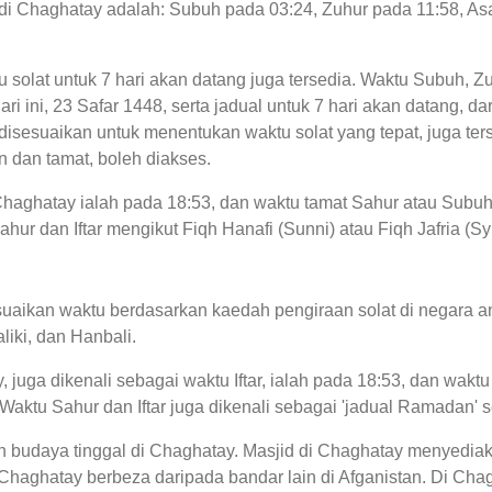
at di Chaghatay adalah: Subuh pada 03:24, Zuhur pada 11:58, As
u solat untuk 7 hari akan datang juga tersedia. Waktu Subuh, Zu
ari ini, 23 Safar 1448, serta jadual untuk 7 hari akan datang, 
sesuaikan untuk menentukan waktu solat yang tepat, juga terse
 dan tamat, boleh diakses.
 Chaghatay ialah pada 18:53, dan waktu tamat Sahur atau Subuh
hur dan Iftar mengikut Fiqh Hanafi (Sunni) atau Fiqh Jafria (Sy
uaikan waktu berdasarkan kaedah pengiraan solat di negara an
liki, dan Hanbali.
 juga dikenali sebagai waktu Iftar, ialah pada 18:53, dan wa
 Waktu Sahur dan Iftar juga dikenali sebagai 'jadual Ramadan
an budaya tinggal di Chaghatay. Masjid di Chaghatay menyedia
Chaghatay berbeza daripada bandar lain di Afganistan. Di Ch