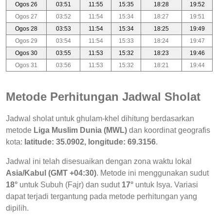
Ogos 26
03:51
11:55
15:35
18:28
19:52
Ogos 27
03:52
11:54
15:34
18:27
19:51
Ogos 28
03:53
11:54
15:34
18:25
19:49
Ogos 29
03:54
11:54
15:33
18:24
19:47
Ogos 30
03:55
11:53
15:32
18:23
19:46
Ogos 31
03:56
11:53
15:32
18:21
19:44
Metode Perhitungan Jadwal Sholat
Jadwal sholat untuk ghulam-khel dihitung berdasarkan
metode
Liga Muslim Dunia (MWL)
dan koordinat geografis
kota:
latitude: 35.0902, longitude: 69.3156
.
Jadwal ini telah disesuaikan dengan zona waktu lokal
Asia/Kabul (GMT +04:30)
. Metode ini menggunakan sudut
18°
untuk Subuh (Fajr) dan sudut
17°
untuk Isya. Variasi
dapat terjadi tergantung pada metode perhitungan yang
dipilih.