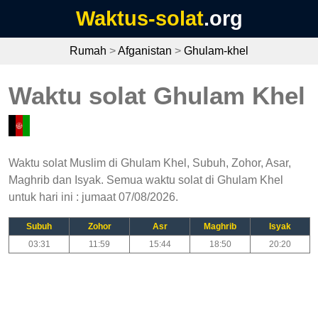
Waktus-solat
.org
Rumah
>
Afganistan
>
Ghulam-khel
Waktu solat Ghulam Khel
Waktu solat Muslim di Ghulam Khel, Subuh, Zohor, Asar,
Maghrib dan Isyak. Semua waktu solat di Ghulam Khel
untuk hari ini : jumaat 07/08/2026.
Subuh
Zohor
Asr
Maghrib
Isyak
03:31
11:59
15:44
18:50
20:20