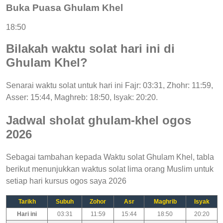
Buka Puasa Ghulam Khel
18:50
Bilakah waktu solat hari ini di
Ghulam Khel?
Senarai waktu solat untuk hari ini Fajr: 03:31, Zhohr: 11:59,
Asser: 15:44, Maghreb: 18:50, Isyak: 20:20.
Jadwal sholat ghulam-khel ogos
2026
Sebagai tambahan kepada Waktu solat Ghulam Khel, tabla
berikut menunjukkan waktus solat lima orang Muslim untuk
setiap hari kursus ogos saya 2026
Tarikh
Subuh
Zohor
Asr
Maghrib
Isyak
Hari ini
03:31
11:59
15:44
18:50
20:20