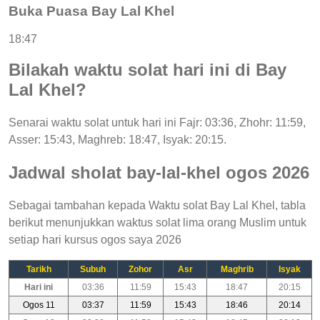
Buka Puasa Bay Lal Khel
18:47
Bilakah waktu solat hari ini di Bay
Lal Khel?
Senarai waktu solat untuk hari ini Fajr: 03:36, Zhohr: 11:59,
Asser: 15:43, Maghreb: 18:47, Isyak: 20:15.
Jadwal sholat bay-lal-khel ogos 2026
Sebagai tambahan kepada Waktu solat Bay Lal Khel, tabla
berikut menunjukkan waktus solat lima orang Muslim untuk
setiap hari kursus ogos saya 2026
Tarikh
Subuh
Zohor
Asr
Maghrib
Isyak
Hari ini
03:36
11:59
15:43
18:47
20:15
Ogos 11
03:37
11:59
15:43
18:46
20:14