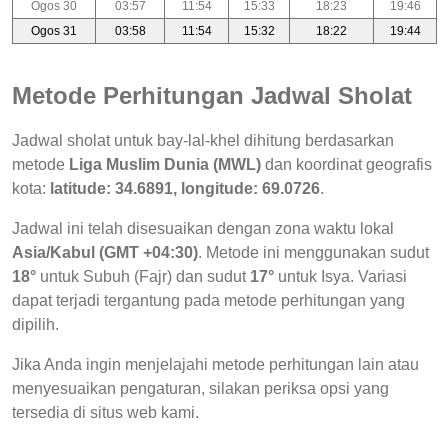
Ogos 30
03:57
11:54
15:33
18:23
19:46
Ogos 31
03:58
11:54
15:32
18:22
19:44
Metode Perhitungan Jadwal Sholat
Jadwal sholat untuk bay-lal-khel dihitung berdasarkan
metode
Liga Muslim Dunia (MWL)
dan koordinat geografis
kota:
latitude: 34.6891, longitude: 69.0726
.
Jadwal ini telah disesuaikan dengan zona waktu lokal
Asia/Kabul (GMT +04:30)
. Metode ini menggunakan sudut
18°
untuk Subuh (Fajr) dan sudut
17°
untuk Isya. Variasi
dapat terjadi tergantung pada metode perhitungan yang
dipilih.
Jika Anda ingin menjelajahi metode perhitungan lain atau
menyesuaikan pengaturan, silakan periksa opsi yang
tersedia di situs web kami.