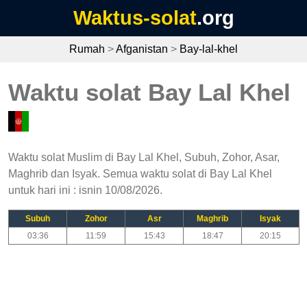
Waktus-solat
.org
Rumah
>
Afganistan
>
Bay-lal-khel
Waktu solat Bay Lal Khel
Waktu solat Muslim di Bay Lal Khel, Subuh, Zohor, Asar,
Maghrib dan Isyak. Semua waktu solat di Bay Lal Khel
untuk hari ini : isnin 10/08/2026.
Subuh
Zohor
Asr
Maghrib
Isyak
03:36
11:59
15:43
18:47
20:15