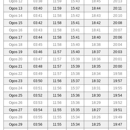
Ogos 12
03:38
11:59
15:43
18:45
20:13
Ogos 13
03:40
11:59
15:42
18:44
20:11
Ogos 14
03:41
11:58
15:42
18:43
20:10
Ogos 15
03:42
11:58
15:41
18:42
20:08
Ogos 16
03:43
11:58
15:41
18:41
20:07
Ogos 17
03:44
11:58
15:41
18:40
20:06
Ogos 18
03:45
11:58
15:40
18:38
20:04
Ogos 19
03:46
11:57
15:40
18:37
20:03
Ogos 20
03:47
11:57
15:39
18:36
20:01
Ogos 21
03:48
11:57
15:39
18:35
20:00
Ogos 22
03:49
11:57
15:38
18:34
19:58
Ogos 23
03:50
11:56
15:37
18:32
19:57
Ogos 24
03:51
11:56
15:37
18:31
19:55
Ogos 25
03:52
11:56
15:36
18:30
19:54
Ogos 26
03:53
11:56
15:36
18:29
19:52
Ogos 27
03:54
11:55
15:35
18:27
19:51
Ogos 28
03:55
11:55
15:34
18:26
19:49
Ogos 29
03:56
11:55
15:34
18:25
19:47