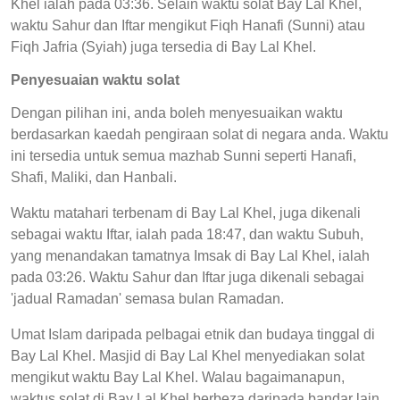
Khel ialah pada 03:36. Selain waktu solat Bay Lal Khel,
waktu Sahur dan Iftar mengikut Fiqh Hanafi (Sunni) atau
Fiqh Jafria (Syiah) juga tersedia di Bay Lal Khel.
Penyesuaian waktu solat
Dengan pilihan ini, anda boleh menyesuaikan waktu
berdasarkan kaedah pengiraan solat di negara anda. Waktu
ini tersedia untuk semua mazhab Sunni seperti Hanafi,
Shafi, Maliki, dan Hanbali.
Waktu matahari terbenam di Bay Lal Khel, juga dikenali
sebagai waktu Iftar, ialah pada 18:47, dan waktu Subuh,
yang menandakan tamatnya Imsak di Bay Lal Khel, ialah
pada 03:26. Waktu Sahur dan Iftar juga dikenali sebagai
'jadual Ramadan' semasa bulan Ramadan.
Umat Islam daripada pelbagai etnik dan budaya tinggal di
Bay Lal Khel. Masjid di Bay Lal Khel menyediakan solat
mengikut waktu Bay Lal Khel. Walau bagaimanapun,
waktus solat di Bay Lal Khel berbeza daripada bandar lain