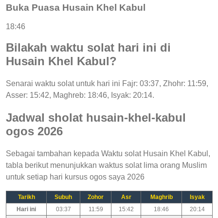
Buka Puasa Husain Khel Kabul
18:46
Bilakah waktu solat hari ini di
Husain Khel Kabul?
Senarai waktu solat untuk hari ini Fajr: 03:37, Zhohr: 11:59,
Asser: 15:42, Maghreb: 18:46, Isyak: 20:14.
Jadwal sholat husain-khel-kabul
ogos 2026
Sebagai tambahan kepada Waktu solat Husain Khel Kabul,
tabla berikut menunjukkan waktus solat lima orang Muslim
untuk setiap hari kursus ogos saya 2026
Tarikh
Subuh
Zohor
Asr
Maghrib
Isyak
Hari ini
03:37
11:59
15:42
18:46
20:14