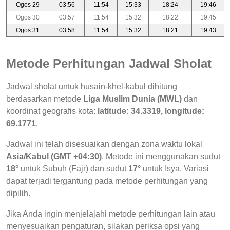
Ogos 29
03:56
11:54
15:33
18:24
19:46
Ogos 30
03:57
11:54
15:32
18:22
19:45
Ogos 31
03:58
11:54
15:32
18:21
19:43
Metode Perhitungan Jadwal Sholat
Jadwal sholat untuk husain-khel-kabul dihitung
berdasarkan metode
Liga Muslim Dunia (MWL)
dan
koordinat geografis kota:
latitude: 34.3319, longitude:
69.1771
.
Jadwal ini telah disesuaikan dengan zona waktu lokal
Asia/Kabul (GMT +04:30)
. Metode ini menggunakan sudut
18°
untuk Subuh (Fajr) dan sudut
17°
untuk Isya. Variasi
dapat terjadi tergantung pada metode perhitungan yang
dipilih.
Jika Anda ingin menjelajahi metode perhitungan lain atau
menyesuaikan pengaturan, silakan periksa opsi yang