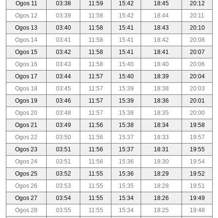
Ogos 11
03:38
11:59
15:42
18:45
20:12
Ogos 12
03:39
11:58
15:42
18:44
20:11
Ogos 13
03:40
11:58
15:41
18:43
20:10
Ogos 14
03:41
11:58
15:41
18:42
20:08
Ogos 15
03:42
11:58
15:41
18:41
20:07
Ogos 16
03:43
11:58
15:40
18:40
20:06
Ogos 17
03:44
11:57
15:40
18:39
20:04
Ogos 18
03:45
11:57
15:39
18:38
20:03
Ogos 19
03:46
11:57
15:39
18:36
20:01
Ogos 20
03:48
11:57
15:38
18:35
20:00
Ogos 21
03:49
11:56
15:38
18:34
19:58
Ogos 22
03:50
11:56
15:37
18:33
19:57
Ogos 23
03:51
11:56
15:37
18:31
19:55
Ogos 24
03:51
11:56
15:36
18:30
19:54
Ogos 25
03:52
11:55
15:36
18:29
19:52
Ogos 26
03:53
11:55
15:35
18:28
19:51
Ogos 27
03:54
11:55
15:34
18:26
19:49
Ogos 28
03:55
11:55
15:34
18:25
19:48