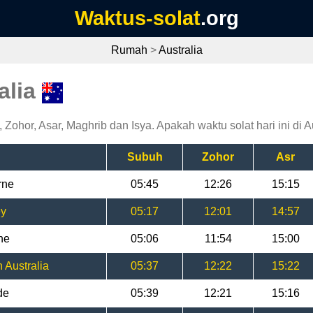
Waktus-solat
.org
Rumah
>
Australia
alia
 Zohor, Asar, Maghrib dan Isya. Apakah waktu solat hari ini di A
Subuh
Zohor
Asr
rne
05:45
12:26
15:15
ey
05:17
12:01
14:57
ne
05:06
11:54
15:00
 Australia
05:37
12:22
15:22
de
05:39
12:21
15:16