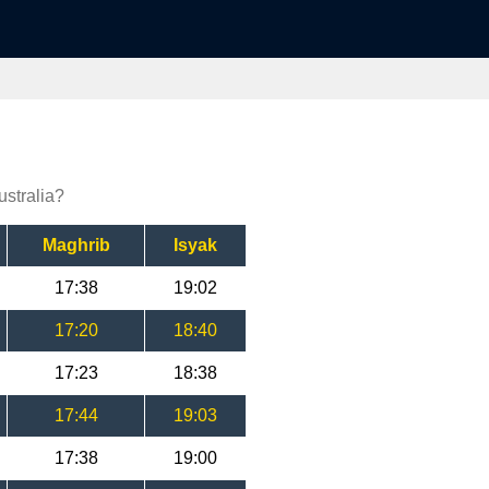
ustralia?
Maghrib
Isyak
17:38
19:02
17:20
18:40
17:23
18:38
17:44
19:03
17:38
19:00