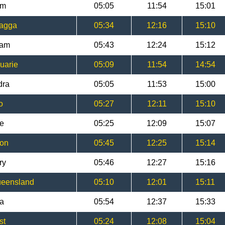
im
05:05
11:54
15:01
Wagga
05:34
12:16
15:10
ham
05:43
12:24
15:12
uarie
05:09
11:54
14:54
dra
05:05
11:53
15:00
o
05:27
12:11
15:10
ge
05:25
12:09
15:07
ton
05:45
12:25
15:14
ry
05:46
12:27
15:16
ueensland
05:10
12:01
15:11
ra
05:54
12:37
15:33
st
05:24
12:08
15:04