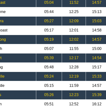
ast
05:04
11:52
14:57
urne
05:44
12:25
15:13
ra
05:27
12:09
15:03
Coast
05:17
12:01
14:58
gong
05:19
12:02
14:57
ch
05:07
11:55
15:00
t
05:39
12:17
14:54
ng
05:48
12:28
15:17
lle
05:24
12:19
15:33
tle
05:15
11:59
14:57
s
05:26
12:23
15:39
n
05:51
12:52
16:12