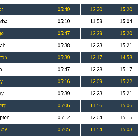
at
05:49
12:30
15:20
omba
05:10
11:58
15:04
go
05:47
12:29
15:20
rah
05:38
12:23
15:21
ton
05:39
12:17
14:58
n
05:47
12:28
15:17
ay
05:16
12:09
15:22
ry
05:39
12:23
15:21
erg
05:06
11:56
15:06
pton
05:12
12:04
15:15
Bay
05:05
11:54
15:03