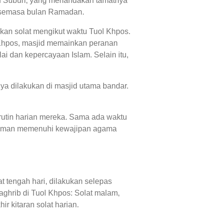
aktu Subuh, yang menandakan tamatnya
n' semasa bulan Ramadan.
akan solat mengikut waktu Tuol Khpos.
 Khpos, masjid memainkan peranan
i dan kepercayaan Islam. Selain itu,
ya dilakukan di masjid utama bandar.
.
rutin harian mereka. Sama ada waktu
eriman memenuhi kewajipan agama
t tengah hari, dilakukan selepas
ghrib di Tuol Khpos: Solat malam,
r kitaran solat harian.