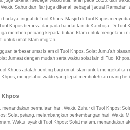
, juga dikenali sebagai waktu Iftar, ialah pada 18:25, dan w
. Waktu Sahur dan Iftar juga dikenali sebagai 'jadual Ramada
n budaya tinggal di Tuol Khpos. Masjid di Tuol Khpos menyedi
Tuol Khpos berbeza daripada bandar lain di Kamboja. Di Tuol
uga memberi peluang kepada bukan Islam untuk mengetahui nila
i untuk umat Islam imigran.
guan terbesar umat Islam di Tuol Khpos. Solat Jumu'ah biasan
lat Jumaat dengan mudah serta waktu solat lain di Tuol Khpos
 Tuol Khpos adalah penting bagi umat Islam untuk mengekalkan 
uol Khpos, mengetahui waktu yang tepat membolehkan orang b
l Khpos
r, menandakan permulaan hari, Waktu Zuhur di Tuol Khpos: Sola
hpos: Solat petang, melambangkan perkembangan hari, Waktu Ma
enam, Waktu Isyak di Tuol Khpos: Solat malam, menandakan akhi