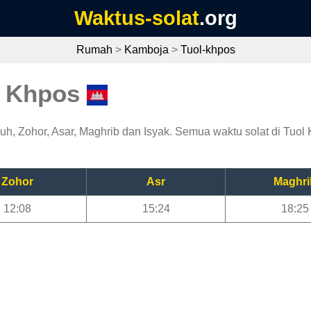
Waktus-solat
.org
Rumah
>
Kamboja
>
Tuol-khpos
l Khpos
h, Zohor, Asar, Maghrib dan Isyak. Semua waktu solat di Tuol K
Zohor
Asr
Maghri
12:08
15:24
18:25