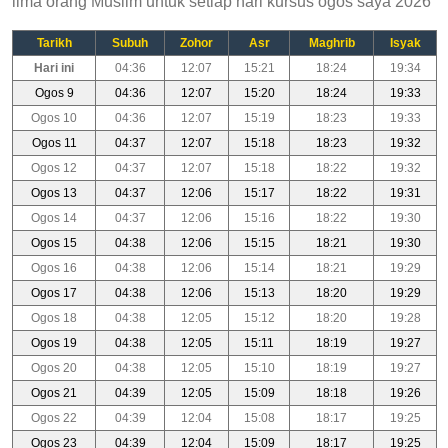
lima orang Muslim untuk setiap hari kursus ogos saya 2026
Tarikh
Subuh
Zohor
Asr
Maghrib
Isyak
Hari ini
04:36
12:07
15:21
18:24
19:34
Ogos 9
04:36
12:07
15:20
18:24
19:33
Ogos 10
04:36
12:07
15:19
18:23
19:33
Ogos 11
04:37
12:07
15:18
18:23
19:32
Ogos 12
04:37
12:07
15:18
18:22
19:32
Ogos 13
04:37
12:06
15:17
18:22
19:31
Ogos 14
04:37
12:06
15:16
18:22
19:30
Ogos 15
04:38
12:06
15:15
18:21
19:30
Ogos 16
04:38
12:06
15:14
18:21
19:29
Ogos 17
04:38
12:06
15:13
18:20
19:29
Ogos 18
04:38
12:05
15:12
18:20
19:28
Ogos 19
04:38
12:05
15:11
18:19
19:27
Ogos 20
04:38
12:05
15:10
18:19
19:27
Ogos 21
04:39
12:05
15:09
18:18
19:26
Ogos 22
04:39
12:04
15:08
18:17
19:25
Ogos 23
04:39
12:04
15:09
18:17
19:25