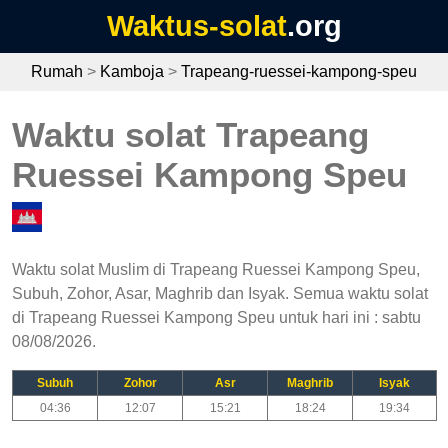
Waktus-solat
.org
Rumah
>
Kamboja
>
Trapeang-ruessei-kampong-speu
Waktu solat Trapeang
Ruessei Kampong Speu
Waktu solat Muslim di Trapeang Ruessei Kampong Speu,
Subuh, Zohor, Asar, Maghrib dan Isyak. Semua waktu solat
di Trapeang Ruessei Kampong Speu untuk hari ini : sabtu
08/08/2026.
Subuh
Zohor
Asr
Maghrib
Isyak
04:36
12:07
15:21
18:24
19:34