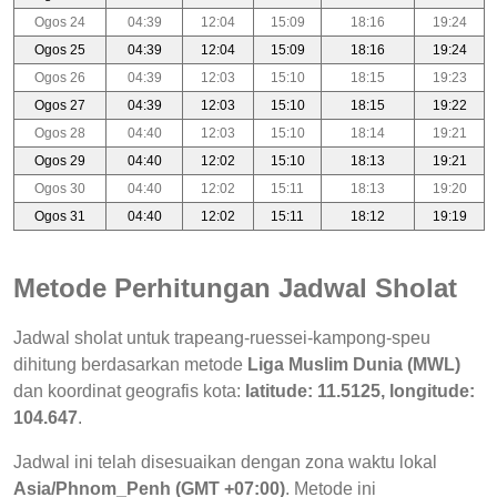
Ogos 24
04:39
12:04
15:09
18:16
19:24
Ogos 25
04:39
12:04
15:09
18:16
19:24
Ogos 26
04:39
12:03
15:10
18:15
19:23
Ogos 27
04:39
12:03
15:10
18:15
19:22
Ogos 28
04:40
12:03
15:10
18:14
19:21
Ogos 29
04:40
12:02
15:10
18:13
19:21
Ogos 30
04:40
12:02
15:11
18:13
19:20
Ogos 31
04:40
12:02
15:11
18:12
19:19
Metode Perhitungan Jadwal Sholat
Jadwal sholat untuk trapeang-ruessei-kampong-speu
dihitung berdasarkan metode
Liga Muslim Dunia (MWL)
dan koordinat geografis kota:
latitude: 11.5125, longitude:
104.647
.
Jadwal ini telah disesuaikan dengan zona waktu lokal
Asia/Phnom_Penh (GMT +07:00)
. Metode ini