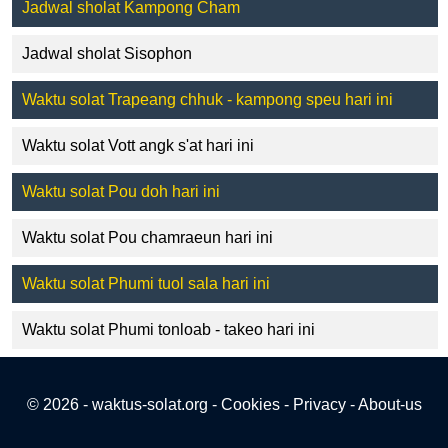
Jadwal sholat Kampong Cham
Jadwal sholat Sisophon
Waktu solat Trapeang chhuk - kampong speu hari ini
Waktu solat Vott angk s'at hari ini
Waktu solat Pou doh hari ini
Waktu solat Pou chamraeun hari ini
Waktu solat Phumi tuol sala hari ini
Waktu solat Phumi tonloab - takeo hari ini
© 2026 - waktus-solat.org -
Cookies
-
Privacy
-
About-us