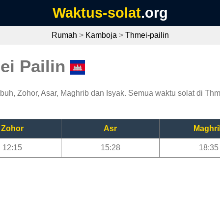
Waktus-solat
.org
Rumah
>
Kamboja
>
Thmei-pailin
ei Pailin
buh, Zohor, Asar, Maghrib dan Isyak. Semua waktu solat di Thmei
Zohor
Asr
Maghri
12:15
15:28
18:35