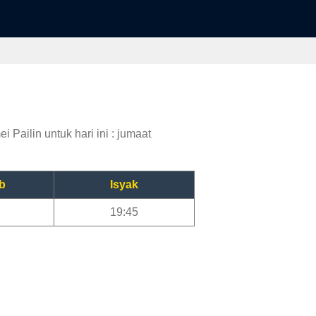
 Pailin untuk hari ini : jumaat
b
Isyak
19:45