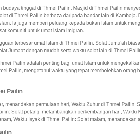
n budaya tinggal di Thmei Pailin. Masjid di Thmei Pailin meny
lat di Thmei Pailin berbeza daripada bandar lain di Kamboja.
lam. Ia juga memberi peluang kepada bukan Islam untuk menge
usat komuniti untuk umat Islam imigran.
uan terbesar umat Islam di Thmei Pailin. Solat Jumu'ah biasa
lat Jumaat dengan mudah serta waktu solat lain di Thmei Paili
Thmei Pailin adalah penting bagi umat Islam untuk mengekalka
 Thmei Pailin, mengetahui waktu yang tepat membolehkan oran
i Pailin
ar, menandakan permulaan hari, Waktu Zuhur di Thmei Pailin: S
ailin: Solat petang, melambangkan perkembangan hari, Waktu M
enam, Waktu Isyak di Thmei Pailin: Solat malam, menandakan akh
ailin