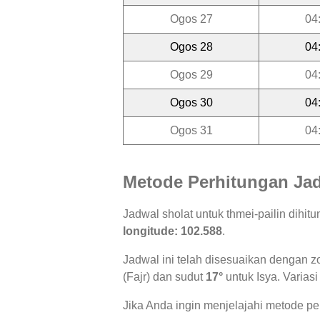
Ogos 27
04
Ogos 28
04
Ogos 29
04
Ogos 30
04
Ogos 31
04
Metode Perhitungan Jad
Jadwal sholat untuk thmei-pailin dihi
longitude: 102.588
.
Jadwal ini telah disesuaikan dengan z
(Fajr) dan sudut
17°
untuk Isya. Variasi
Jika Anda ingin menjelajahi metode per