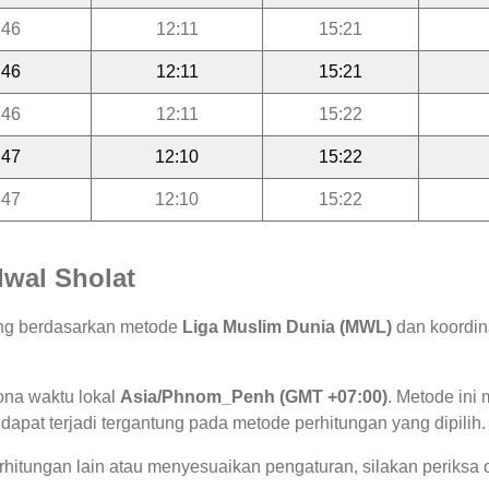
:46
12:11
15:21
:46
12:11
15:21
:46
12:11
15:22
:47
12:10
15:22
:47
12:10
15:22
wal Sholat
tung berdasarkan metode
Liga Muslim Dunia (MWL)
dan koordina
ona waktu lokal
Asia/Phnom_Penh (GMT +07:00)
. Metode in
 dapat terjadi tergantung pada metode perhitungan yang dipilih.
hitungan lain atau menyesuaikan pengaturan, silakan periksa o