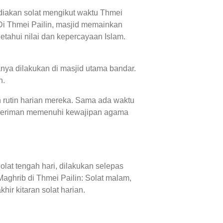
ediakan solat mengikut waktu Thmei
 Di Thmei Pailin, masjid memainkan
tahui nilai dan kepercayaan Islam.
nya dilakukan di masjid utama bandar.
n.
n rutin harian mereka. Sama ada waktu
g beriman memenuhi kewajipan agama
olat tengah hari, dilakukan selepas
aghrib di Thmei Pailin: Solat malam,
ir kitaran solat harian.