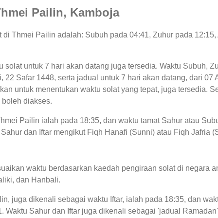
 Thmei Pailin, Kamboja
at di Thmei Pailin adalah: Subuh pada 04:41, Zuhur pada 12:15
tu solat untuk 7 hari akan datang juga tersedia. Waktu Subuh, Z
ini, 22 Safar 1448, serta jadual untuk 7 hari akan datang, dari
n untuk menentukan waktu solat yang tepat, juga tersedia. Sel
 boleh diakses.
Thmei Pailin ialah pada 18:35, dan waktu tamat Sahur atau Subu
Sahur dan Iftar mengikut Fiqh Hanafi (Sunni) atau Fiqh Jafria (S
uaikan waktu berdasarkan kaedah pengiraan solat di negara an
liki, dan Hanbali.
in, juga dikenali sebagai waktu Iftar, ialah pada 18:35, dan 
31. Waktu Sahur dan Iftar juga dikenali sebagai 'jadual Ramad