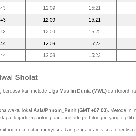
:43
12:09
15:21
:43
12:09
15:21
:43
12:09
15:22
:44
12:09
15:22
:44
12:08
15:22
wal Sholat
ng berdasarkan metode
Liga Muslim Dunia (MWL)
dan koordinat
ona waktu lokal
Asia/Phnom_Penh (GMT +07:00)
. Metode in
 dapat terjadi tergantung pada metode perhitungan yang dipilih.
hitungan lain atau menyesuaikan pengaturan, silakan periksa o