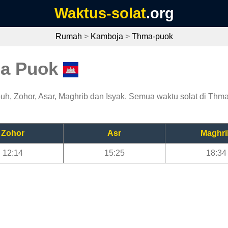
Waktus-solat
.org
Rumah
>
Kamboja
>
Thma-puok
ma Puok
h, Zohor, Asar, Maghrib dan Isyak. Semua waktu solat di Thma 
Zohor
Asr
Maghri
12:14
15:25
18:34