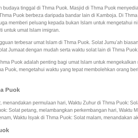
an budaya tinggal di Thma Puok. Masjid di Thma Puok menyedi
 Thma Puok berbeza daripada bandar lain di Kamboja. Di Thm
uga memberi peluang kepada bukan Islam untuk mengetahui nila
i untuk umat Islam imigran.
guan terbesar umat Islam di Thma Puok. Solat Jumu'ah biasan
olat Jumaat dengan mudah serta waktu solat lain di Thma Puok
 Thma Puok adalah penting bagi umat Islam untuk mengekalkan 
hma Puok, mengetahui waktu yang tepat membolehkan orang b
ma Puok
r, menandakan permulaan hari, Waktu Zuhur di Thma Puok: Sola
uok: Solat petang, melambangkan perkembangan hari, Waktu M
enam, Waktu Isyak di Thma Puok: Solat malam, menandakan akhi
Puok