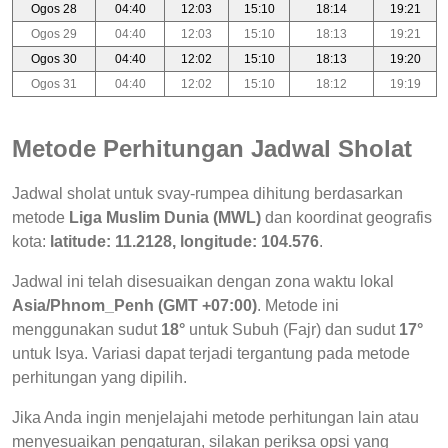
Ogos 28
04:40
12:03
15:10
18:14
19:21
Ogos 29
04:40
12:03
15:10
18:13
19:21
Ogos 30
04:40
12:02
15:10
18:13
19:20
Ogos 31
04:40
12:02
15:10
18:12
19:19
Metode Perhitungan Jadwal Sholat
Jadwal sholat untuk svay-rumpea dihitung berdasarkan
metode
Liga Muslim Dunia (MWL)
dan koordinat geografis
kota:
latitude: 11.2128, longitude: 104.576
.
Jadwal ini telah disesuaikan dengan zona waktu lokal
Asia/Phnom_Penh (GMT +07:00)
. Metode ini
menggunakan sudut
18°
untuk Subuh (Fajr) dan sudut
17°
untuk Isya. Variasi dapat terjadi tergantung pada metode
perhitungan yang dipilih.
Jika Anda ingin menjelajahi metode perhitungan lain atau
menyesuaikan pengaturan, silakan periksa opsi yang