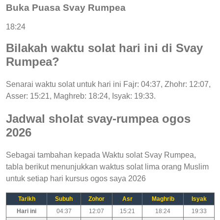
Buka Puasa Svay Rumpea
18:24
Bilakah waktu solat hari ini di Svay
Rumpea?
Senarai waktu solat untuk hari ini Fajr: 04:37, Zhohr: 12:07,
Asser: 15:21, Maghreb: 18:24, Isyak: 19:33.
Jadwal sholat svay-rumpea ogos
2026
Sebagai tambahan kepada Waktu solat Svay Rumpea,
tabla berikut menunjukkan waktus solat lima orang Muslim
untuk setiap hari kursus ogos saya 2026
Tarikh
Subuh
Zohor
Asr
Maghrib
Isyak
Hari ini
04:37
12:07
15:21
18:24
19:33