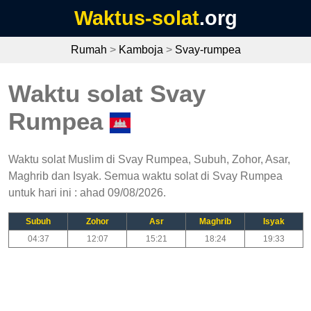
Waktus-solat
.org
Rumah
>
Kamboja
>
Svay-rumpea
Waktu solat Svay
Rumpea
Waktu solat Muslim di Svay Rumpea, Subuh, Zohor, Asar,
Maghrib dan Isyak. Semua waktu solat di Svay Rumpea
untuk hari ini : ahad 09/08/2026.
Subuh
Zohor
Asr
Maghrib
Isyak
04:37
12:07
15:21
18:24
19:33