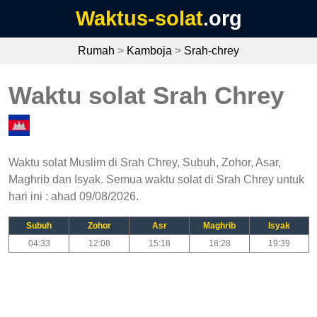
Waktus-solat
.org
Rumah
>
Kamboja
>
Srah-chrey
Waktu solat Srah Chrey
Waktu solat Muslim di Srah Chrey, Subuh, Zohor, Asar,
Maghrib dan Isyak. Semua waktu solat di Srah Chrey untuk
hari ini : ahad 09/08/2026.
Subuh
Zohor
Asr
Maghrib
Isyak
04:33
12:08
15:18
18:28
19:39