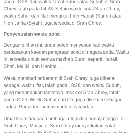
pada 18:28, dan waktu tamat Sahur atau Subuh di Srah
Chrey ialah pada 04:33. Selain waktu solat Srah Chrey,
waktu Sahur dan Iftar mengikut Fiqh Hanafi (Sunni) atau
Fiqh Jafria (Syiah) juga tersedia di Srah Chrey.
Penyesuaian waktu solat
Dengan pilihan ini, anda boleh menyesuaikan waktu
berdasarkan kaedah pengiraan solat di negara anda. Waktu
ini tersedia untuk semua mazhab Sunni seperti Hanafi,
Shafi, Maliki, dan Hanbali.
Waktu matahari terbenam di Srah Chrey, juga dikenali
sebagai waktu Iftar, ialah pada 18:28, dan waktu Subuh,
yang menandakan tamatnya Imsak di Srah Chrey, ialah
pada 04:23. Waktu Sahur dan Iftar juga dikenali sebagai
'jadual Ramadan' semasa bulan Ramadan.
Umat Islam daripada pelbagai etnik dan budaya tinggal di
Srah Chrey. Masjid di Srah Chrey menyediakan solat
mengikut waktu Srah Chrey. Walau bagaimanapun, waktus