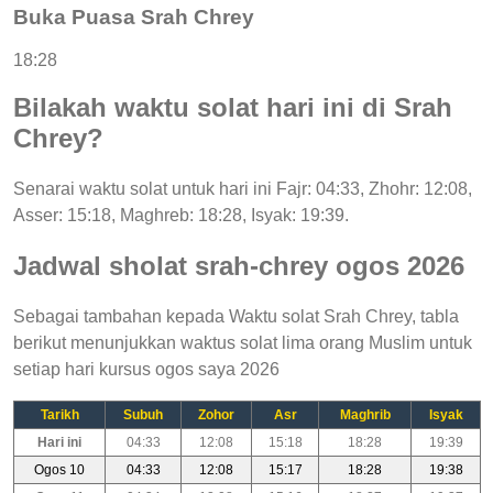
Buka Puasa Srah Chrey
18:28
Bilakah waktu solat hari ini di Srah
Chrey?
Senarai waktu solat untuk hari ini Fajr: 04:33, Zhohr: 12:08,
Asser: 15:18, Maghreb: 18:28, Isyak: 19:39.
Jadwal sholat srah-chrey ogos 2026
Sebagai tambahan kepada Waktu solat Srah Chrey, tabla
berikut menunjukkan waktus solat lima orang Muslim untuk
setiap hari kursus ogos saya 2026
Tarikh
Subuh
Zohor
Asr
Maghrib
Isyak
Hari ini
04:33
12:08
15:18
18:28
19:39
Ogos 10
04:33
12:08
15:17
18:28
19:38