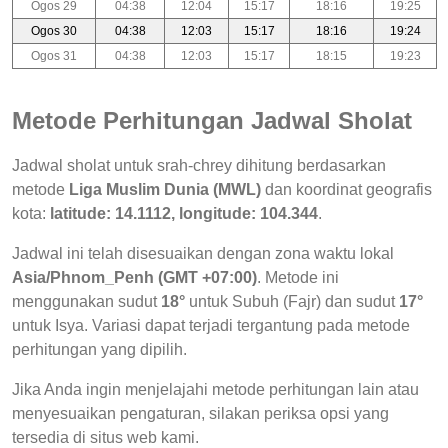
Ogos 29
04:38
12:04
15:17
18:16
19:25
Ogos 30
04:38
12:03
15:17
18:16
19:24
Ogos 31
04:38
12:03
15:17
18:15
19:23
Metode Perhitungan Jadwal Sholat
Jadwal sholat untuk srah-chrey dihitung berdasarkan
metode
Liga Muslim Dunia (MWL)
dan koordinat geografis
kota:
latitude: 14.1112, longitude: 104.344
.
Jadwal ini telah disesuaikan dengan zona waktu lokal
Asia/Phnom_Penh (GMT +07:00)
. Metode ini
menggunakan sudut
18°
untuk Subuh (Fajr) dan sudut
17°
untuk Isya. Variasi dapat terjadi tergantung pada metode
perhitungan yang dipilih.
Jika Anda ingin menjelajahi metode perhitungan lain atau
menyesuaikan pengaturan, silakan periksa opsi yang
tersedia di situs web kami.