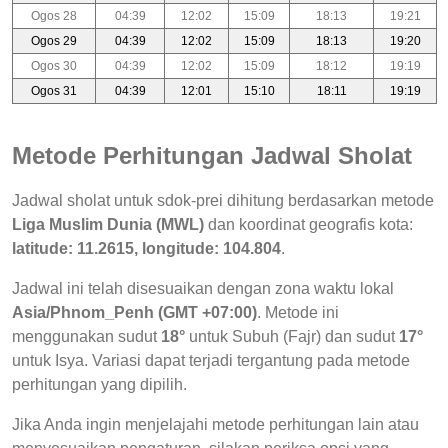
Ogos 28
04:39
12:02
15:09
18:13
19:21
Ogos 29
04:39
12:02
15:09
18:13
19:20
Ogos 30
04:39
12:02
15:09
18:12
19:19
Ogos 31
04:39
12:01
15:10
18:11
19:19
Metode Perhitungan Jadwal Sholat
Jadwal sholat untuk sdok-prei dihitung berdasarkan metode
Liga Muslim Dunia (MWL)
dan koordinat geografis kota:
latitude: 11.2615, longitude: 104.804
.
Jadwal ini telah disesuaikan dengan zona waktu lokal
Asia/Phnom_Penh (GMT +07:00)
. Metode ini
menggunakan sudut
18°
untuk Subuh (Fajr) dan sudut
17°
untuk Isya. Variasi dapat terjadi tergantung pada metode
perhitungan yang dipilih.
Jika Anda ingin menjelajahi metode perhitungan lain atau