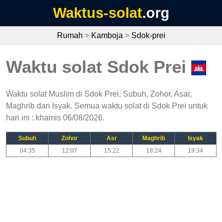
Waktus-solat
.org
Rumah
>
Kamboja
>
Sdok-prei
Waktu solat Sdok Prei
Waktu solat Muslim di Sdok Prei, Subuh, Zohor, Asar,
Maghrib dan Isyak. Semua waktu solat di Sdok Prei untuk
hari ini : khamis 06/08/2026.
Subuh
Zohor
Asr
Maghrib
Isyak
04:35
12:07
15:22
18:24
19:34