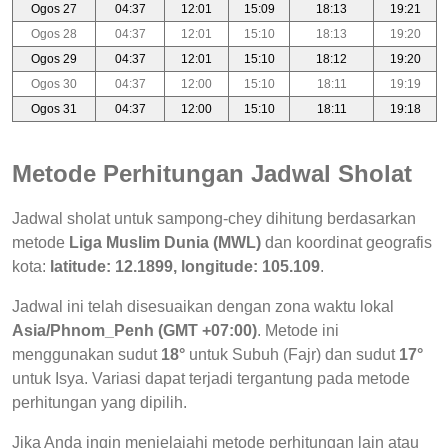
Ogos 27
04:37
12:01
15:09
18:13
19:21
Ogos 28
04:37
12:01
15:10
18:13
19:20
Ogos 29
04:37
12:01
15:10
18:12
19:20
Ogos 30
04:37
12:00
15:10
18:11
19:19
Ogos 31
04:37
12:00
15:10
18:11
19:18
Metode Perhitungan Jadwal Sholat
Jadwal sholat untuk sampong-chey dihitung berdasarkan
metode
Liga Muslim Dunia (MWL)
dan koordinat geografis
kota:
latitude: 12.1899, longitude: 105.109
.
Jadwal ini telah disesuaikan dengan zona waktu lokal
Asia/Phnom_Penh (GMT +07:00)
. Metode ini
menggunakan sudut
18°
untuk Subuh (Fajr) dan sudut
17°
untuk Isya. Variasi dapat terjadi tergantung pada metode
perhitungan yang dipilih.
Jika Anda ingin menjelajahi metode perhitungan lain atau