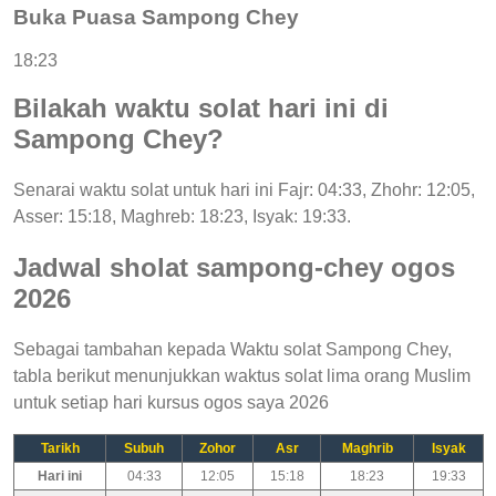
Buka Puasa Sampong Chey
18:23
Bilakah waktu solat hari ini di
Sampong Chey?
Senarai waktu solat untuk hari ini Fajr: 04:33, Zhohr: 12:05,
Asser: 15:18, Maghreb: 18:23, Isyak: 19:33.
Jadwal sholat sampong-chey ogos
2026
Sebagai tambahan kepada Waktu solat Sampong Chey,
tabla berikut menunjukkan waktus solat lima orang Muslim
untuk setiap hari kursus ogos saya 2026
Tarikh
Subuh
Zohor
Asr
Maghrib
Isyak
Hari ini
04:33
12:05
15:18
18:23
19:33