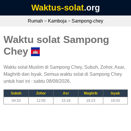
Waktus-solat
.org
Rumah
>
Kamboja
>
Sampong-chey
Waktu solat Sampong
Chey
Waktu solat Muslim di Sampong Chey, Subuh, Zohor, Asar,
Maghrib dan Isyak. Semua waktu solat di Sampong Chey
untuk hari ini : sabtu 08/08/2026.
Subuh
Zohor
Asr
Maghrib
Isyak
04:33
12:05
15:18
18:23
19:33