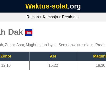
Waktus-solat
.org
Rumah
>
Kamboja
>
Preah-dak
ah Dak
, Zohor, Asar, Maghrib dan Isyak. Semua waktu solat di Preah D
Zohor
Asr
Maghri
12:10
15:22
18:30