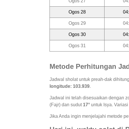
Ogos 27
04
Ogos 28
04
Ogos 29
04
Ogos 30
04
Ogos 31
04
Metode Perhitungan Jad
Jadwal sholat untuk preah-dak dihitu
longitude: 103.939
.
Jadwal ini telah disesuaikan dengan z
(Fajr) dan sudut
17°
untuk Isya. Variasi
Jika Anda ingin menjelajahi metode per