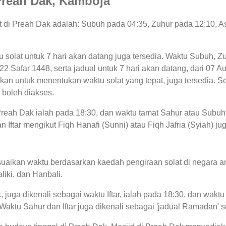
 Preah Dak, Kamboja
lat di Preah Dak adalah: Subuh pada 04:35, Zuhur pada 12:10, 
tu solat untuk 7 hari akan datang juga tersedia. Waktu Subuh, Zu
i, 22 Safar 1448, serta jadual untuk 7 hari akan datang, dari 0
an untuk menentukan waktu solat yang tepat, juga tersedia. Se
 boleh diakses.
 Preah Dak ialah pada 18:30, dan waktu tamat Sahur atau Subuh
 Iftar mengikut Fiqh Hanafi (Sunni) atau Fiqh Jafria (Syiah) ju
uaikan waktu berdasarkan kaedah pengiraan solat di negara an
liki, dan Hanbali.
 juga dikenali sebagai waktu Iftar, ialah pada 18:30, dan wa
 Waktu Sahur dan Iftar juga dikenali sebagai 'jadual Ramadan