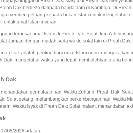
n budaya tinggal di Preah Dak. Masjid di Preah Dak menyediak
Preah Dak berbeza daripada bandar lain di Kamboja. Di Prea
uga memberi peluang kepada bukan Islam untuk mengetahui nila
i untuk umat Islam imigran.
guan terbesar umat Islam di Preah Dak. Solat Jumu'ah biasany
lat Jumaat dengan mudah serta waktu solat lain di Preah Dak.
 Preah Dak adalah penting bagi umat Islam untuk mengekalkan 
eah Dak, mengetahui waktu yang tepat membolehkan orang be
ah Dak
, menandakan permulaan hari, Waktu Zuhur di Preah Dak: Solat 
Dak: Solat petang, melambangkan perkembangan hari, Waktu Ma
enam, Waktu Isyak di Preah Dak: Solat malam, menandakan akhir
Dak
 07/08/2026 adalah: