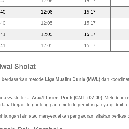
:40
12:06
15:17
:40
12:06
15:17
:40
12:05
15:17
:41
12:05
15:17
:41
12:05
15:17
wal Sholat
ng berdasarkan metode
Liga Muslim Dunia (MWL)
dan koordinat
ona waktu lokal
Asia/Phnom_Penh (GMT +07:00)
. Metode in
 dapat terjadi tergantung pada metode perhitungan yang dipilih.
hitungan lain atau menyesuaikan pengaturan, silakan periksa o