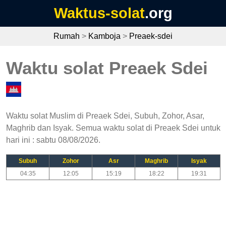
Waktus-solat
.org
Rumah
>
Kamboja
>
Preaek-sdei
Waktu solat Preaek Sdei
Waktu solat Muslim di Preaek Sdei, Subuh, Zohor, Asar,
Maghrib dan Isyak. Semua waktu solat di Preaek Sdei untuk
hari ini : sabtu 08/08/2026.
Subuh
Zohor
Asr
Maghrib
Isyak
04:35
12:05
15:19
18:22
19:31