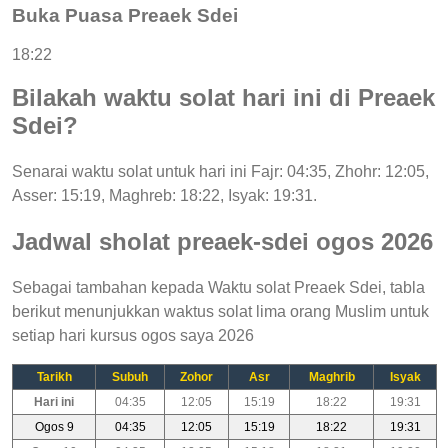
Buka Puasa Preaek Sdei
18:22
Bilakah waktu solat hari ini di Preaek
Sdei?
Senarai waktu solat untuk hari ini Fajr: 04:35, Zhohr: 12:05,
Asser: 15:19, Maghreb: 18:22, Isyak: 19:31.
Jadwal sholat preaek-sdei ogos 2026
Sebagai tambahan kepada Waktu solat Preaek Sdei, tabla
berikut menunjukkan waktus solat lima orang Muslim untuk
setiap hari kursus ogos saya 2026
Tarikh
Subuh
Zohor
Asr
Maghrib
Isyak
Hari ini
04:35
12:05
15:19
18:22
19:31
Ogos 9
04:35
12:05
15:19
18:22
19:31