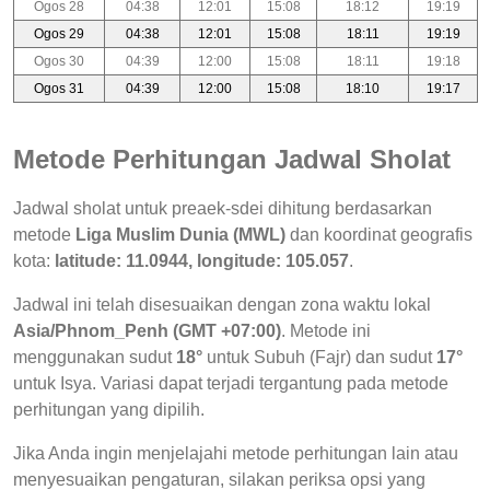
Ogos 28
04:38
12:01
15:08
18:12
19:19
Ogos 29
04:38
12:01
15:08
18:11
19:19
Ogos 30
04:39
12:00
15:08
18:11
19:18
Ogos 31
04:39
12:00
15:08
18:10
19:17
Metode Perhitungan Jadwal Sholat
Jadwal sholat untuk preaek-sdei dihitung berdasarkan
metode
Liga Muslim Dunia (MWL)
dan koordinat geografis
kota:
latitude: 11.0944, longitude: 105.057
.
Jadwal ini telah disesuaikan dengan zona waktu lokal
Asia/Phnom_Penh (GMT +07:00)
. Metode ini
menggunakan sudut
18°
untuk Subuh (Fajr) dan sudut
17°
untuk Isya. Variasi dapat terjadi tergantung pada metode
perhitungan yang dipilih.
Jika Anda ingin menjelajahi metode perhitungan lain atau
menyesuaikan pengaturan, silakan periksa opsi yang