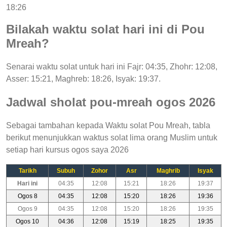
18:26
Bilakah waktu solat hari ini di Pou
Mreah?
Senarai waktu solat untuk hari ini Fajr: 04:35, Zhohr: 12:08,
Asser: 15:21, Maghreb: 18:26, Isyak: 19:37.
Jadwal sholat pou-mreah ogos 2026
Sebagai tambahan kepada Waktu solat Pou Mreah, tabla
berikut menunjukkan waktus solat lima orang Muslim untuk
setiap hari kursus ogos saya 2026
Tarikh
Subuh
Zohor
Asr
Maghrib
Isyak
Hari ini
04:35
12:08
15:21
18:26
19:37
Ogos 8
04:35
12:08
15:20
18:26
19:36
Ogos 9
04:35
12:08
15:20
18:26
19:35
Ogos 10
04:36
12:08
15:19
18:25
19:35