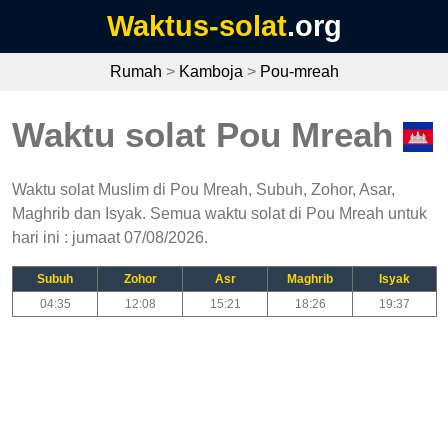
Waktus-solat
.org
Rumah
>
Kamboja
>
Pou-mreah
Waktu solat Pou Mreah
Waktu solat Muslim di Pou Mreah, Subuh, Zohor, Asar,
Maghrib dan Isyak. Semua waktu solat di Pou Mreah untuk
hari ini : jumaat 07/08/2026.
Subuh
Zohor
Asr
Maghrib
Isyak
04:35
12:08
15:21
18:26
19:37