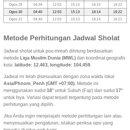
Ogos 29
04:39
12:03
15:13
18:15
19:22
Ogos 30
04:40
12:03
15:13
18:14
19:22
Ogos 31
04:40
12:03
15:13
18:14
19:21
Metode Perhitungan Jadwal Sholat
Jadwal sholat untuk pou-mreah dihitung berdasarkan
metode
Liga Muslim Dunia (MWL)
dan koordinat geografis
kota:
latitude: 12.463, longitude: 104.459
.
Jadwal ini telah disesuaikan dengan zona waktu lokal
Asia/Phnom_Penh (GMT +07:00)
. Metode ini
menggunakan sudut
18°
untuk Subuh (Fajr) dan sudut
17°
untuk Isya. Variasi dapat terjadi tergantung pada metode
perhitungan yang dipilih.
Jika Anda ingin menjelajahi metode perhitungan lain atau
menyesuaikan pengaturan, silakan periksa opsi yang
tersedia di situs web kami.