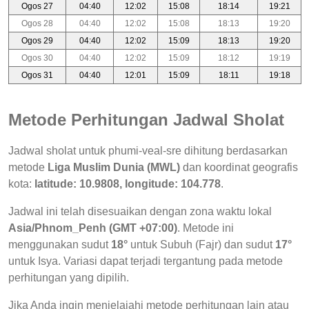
Ogos 27
04:40
12:02
15:08
18:14
19:21
Ogos 28
04:40
12:02
15:08
18:13
19:20
Ogos 29
04:40
12:02
15:09
18:13
19:20
Ogos 30
04:40
12:02
15:09
18:12
19:19
Ogos 31
04:40
12:01
15:09
18:11
19:18
Metode Perhitungan Jadwal Sholat
Jadwal sholat untuk phumi-veal-sre dihitung berdasarkan
metode
Liga Muslim Dunia (MWL)
dan koordinat geografis
kota:
latitude: 10.9808, longitude: 104.778
.
Jadwal ini telah disesuaikan dengan zona waktu lokal
Asia/Phnom_Penh (GMT +07:00)
. Metode ini
menggunakan sudut
18°
untuk Subuh (Fajr) dan sudut
17°
untuk Isya. Variasi dapat terjadi tergantung pada metode
perhitungan yang dipilih.
Jika Anda ingin menjelajahi metode perhitungan lain atau