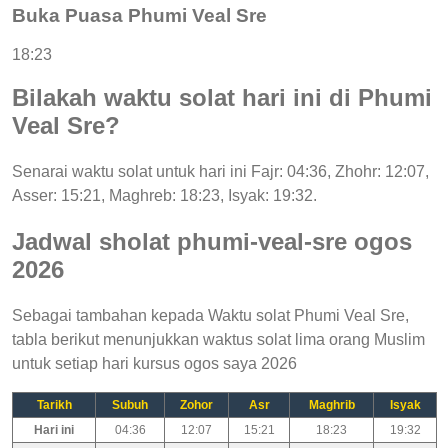
Buka Puasa Phumi Veal Sre
18:23
Bilakah waktu solat hari ini di Phumi
Veal Sre?
Senarai waktu solat untuk hari ini Fajr: 04:36, Zhohr: 12:07,
Asser: 15:21, Maghreb: 18:23, Isyak: 19:32.
Jadwal sholat phumi-veal-sre ogos
2026
Sebagai tambahan kepada Waktu solat Phumi Veal Sre,
tabla berikut menunjukkan waktus solat lima orang Muslim
untuk setiap hari kursus ogos saya 2026
Tarikh
Subuh
Zohor
Asr
Maghrib
Isyak
Hari ini
04:36
12:07
15:21
18:23
19:32