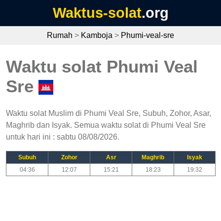
Waktus-solat
.org
Rumah
>
Kamboja
>
Phumi-veal-sre
Waktu solat Phumi Veal
Sre
Waktu solat Muslim di Phumi Veal Sre, Subuh, Zohor, Asar,
Maghrib dan Isyak. Semua waktu solat di Phumi Veal Sre
untuk hari ini : sabtu 08/08/2026.
Subuh
Zohor
Asr
Maghrib
Isyak
04:36
12:07
15:21
18:23
19:32