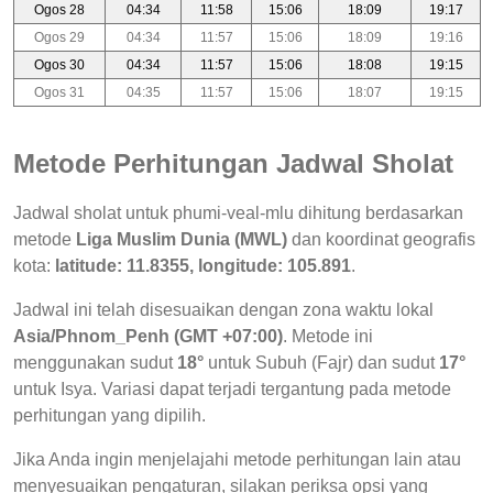
Ogos 28
04:34
11:58
15:06
18:09
19:17
Ogos 29
04:34
11:57
15:06
18:09
19:16
Ogos 30
04:34
11:57
15:06
18:08
19:15
Ogos 31
04:35
11:57
15:06
18:07
19:15
Metode Perhitungan Jadwal Sholat
Jadwal sholat untuk phumi-veal-mlu dihitung berdasarkan
metode
Liga Muslim Dunia (MWL)
dan koordinat geografis
kota:
latitude: 11.8355, longitude: 105.891
.
Jadwal ini telah disesuaikan dengan zona waktu lokal
Asia/Phnom_Penh (GMT +07:00)
. Metode ini
menggunakan sudut
18°
untuk Subuh (Fajr) dan sudut
17°
untuk Isya. Variasi dapat terjadi tergantung pada metode
perhitungan yang dipilih.
Jika Anda ingin menjelajahi metode perhitungan lain atau
menyesuaikan pengaturan, silakan periksa opsi yang