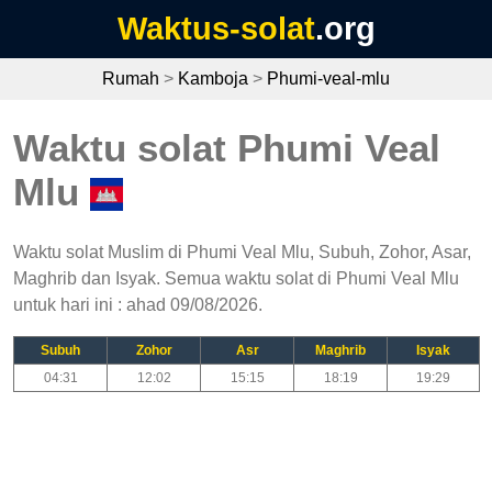
Waktus-solat
.org
Rumah
>
Kamboja
>
Phumi-veal-mlu
Waktu solat Phumi Veal
Mlu
Waktu solat Muslim di Phumi Veal Mlu, Subuh, Zohor, Asar,
Maghrib dan Isyak. Semua waktu solat di Phumi Veal Mlu
untuk hari ini : ahad 09/08/2026.
Subuh
Zohor
Asr
Maghrib
Isyak
04:31
12:02
15:15
18:19
19:29