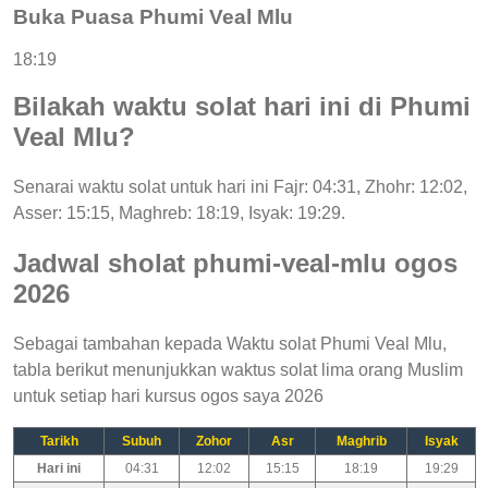
Buka Puasa Phumi Veal Mlu
18:19
Bilakah waktu solat hari ini di Phumi
Veal Mlu?
Senarai waktu solat untuk hari ini Fajr: 04:31, Zhohr: 12:02,
Asser: 15:15, Maghreb: 18:19, Isyak: 19:29.
Jadwal sholat phumi-veal-mlu ogos
2026
Sebagai tambahan kepada Waktu solat Phumi Veal Mlu,
tabla berikut menunjukkan waktus solat lima orang Muslim
untuk setiap hari kursus ogos saya 2026
Tarikh
Subuh
Zohor
Asr
Maghrib
Isyak
Hari ini
04:31
12:02
15:15
18:19
19:29