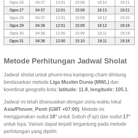
Ogos 26
04:37
12:01
15:08
18:14
19:21
Ogos 27
04:37
12:01
15:09
18:13
19:21
Ogos 28
04:37
12:01
15:09
18:12
19:20
Ogos 29
04:38
12:01
15:09
18:12
19:19
Ogos 30
04:38
12:00
15:09
18:11
19:19
Ogos 31
04:38
12:00
15:10
18:11
19:18
Metode Perhitungan Jadwal Sholat
Jadwal sholat untuk phumi-trea-kampong-cham dihitung
berdasarkan metode
Liga Muslim Dunia (MWL)
dan
koordinat geografis kota:
latitude: 11.8, longitude: 105.1
.
Jadwal ini telah disesuaikan dengan zona waktu lokal
Asia/Phnom_Penh (GMT +07:00)
. Metode ini
menggunakan sudut
18°
untuk Subuh (Fajr) dan sudut
17°
untuk Isya. Variasi dapat terjadi tergantung pada metode
perhitungan yang dipilih.