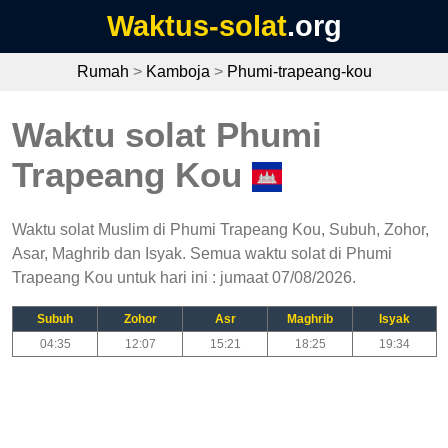
Waktus-solat
.org
Rumah
>
Kamboja
>
Phumi-trapeang-kou
Waktu solat Phumi
Trapeang Kou
Waktu solat Muslim di Phumi Trapeang Kou, Subuh, Zohor,
Asar, Maghrib dan Isyak. Semua waktu solat di Phumi
Trapeang Kou untuk hari ini : jumaat 07/08/2026.
Subuh
Zohor
Asr
Maghrib
Isyak
04:35
12:07
15:21
18:25
19:34