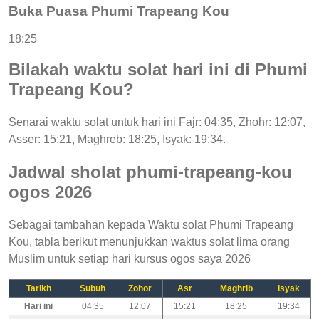
Buka Puasa Phumi Trapeang Kou
18:25
Bilakah waktu solat hari ini di Phumi
Trapeang Kou?
Senarai waktu solat untuk hari ini Fajr: 04:35, Zhohr: 12:07,
Asser: 15:21, Maghreb: 18:25, Isyak: 19:34.
Jadwal sholat phumi-trapeang-kou
ogos 2026
Sebagai tambahan kepada Waktu solat Phumi Trapeang
Kou, tabla berikut menunjukkan waktus solat lima orang
Muslim untuk setiap hari kursus ogos saya 2026
Tarikh
Subuh
Zohor
Asr
Maghrib
Isyak
Hari ini
04:35
12:07
15:21
18:25
19:34