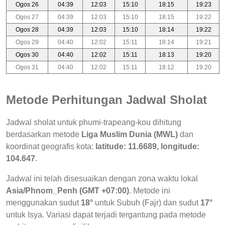
Ogos 26
04:39
12:03
15:10
18:15
19:23
Ogos 27
04:39
12:03
15:10
18:15
19:22
Ogos 28
04:39
12:03
15:10
18:14
19:22
Ogos 29
04:40
12:02
15:11
18:14
19:21
Ogos 30
04:40
12:02
15:11
18:13
19:20
Ogos 31
04:40
12:02
15:11
18:12
19:20
Metode Perhitungan Jadwal Sholat
Jadwal sholat untuk phumi-trapeang-kou dihitung
berdasarkan metode
Liga Muslim Dunia (MWL)
dan
koordinat geografis kota:
latitude: 11.6689, longitude:
104.647
.
Jadwal ini telah disesuaikan dengan zona waktu lokal
Asia/Phnom_Penh (GMT +07:00)
. Metode ini
menggunakan sudut
18°
untuk Subuh (Fajr) dan sudut
17°
untuk Isya. Variasi dapat terjadi tergantung pada metode