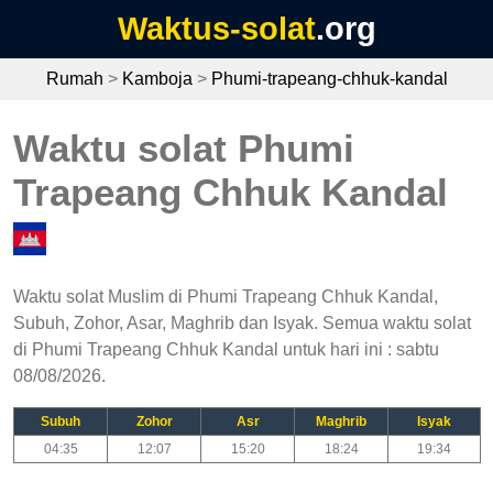
Waktus-solat
.org
Rumah
>
Kamboja
>
Phumi-trapeang-chhuk-kandal
Waktu solat Phumi
Trapeang Chhuk Kandal
Waktu solat Muslim di Phumi Trapeang Chhuk Kandal,
Subuh, Zohor, Asar, Maghrib dan Isyak. Semua waktu solat
di Phumi Trapeang Chhuk Kandal untuk hari ini : sabtu
08/08/2026.
Subuh
Zohor
Asr
Maghrib
Isyak
04:35
12:07
15:20
18:24
19:34