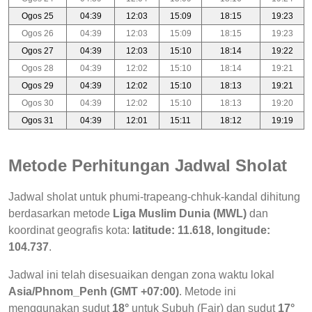
Ogos 25
04:39
12:03
15:09
18:15
19:23
Ogos 26
04:39
12:03
15:09
18:15
19:23
Ogos 27
04:39
12:03
15:10
18:14
19:22
Ogos 28
04:39
12:02
15:10
18:14
19:21
Ogos 29
04:39
12:02
15:10
18:13
19:21
Ogos 30
04:39
12:02
15:10
18:13
19:20
Ogos 31
04:39
12:01
15:11
18:12
19:19
Metode Perhitungan Jadwal Sholat
Jadwal sholat untuk phumi-trapeang-chhuk-kandal dihitung
berdasarkan metode
Liga Muslim Dunia (MWL)
dan
koordinat geografis kota:
latitude: 11.618, longitude:
104.737
.
Jadwal ini telah disesuaikan dengan zona waktu lokal
Asia/Phnom_Penh (GMT +07:00)
. Metode ini
menggunakan sudut
18°
untuk Subuh (Fajr) dan sudut
17°