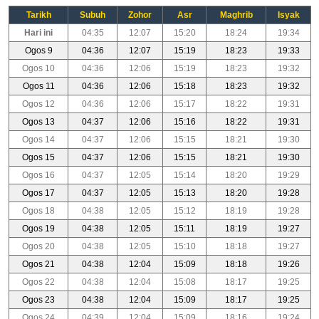
Tarikh
Subuh
Zohor
Asr
Maghrib
Isyak
Hari ini
04:35
12:07
15:20
18:24
19:34
Ogos 9
04:36
12:07
15:19
18:23
19:33
Ogos 10
04:36
12:06
15:19
18:23
19:32
Ogos 11
04:36
12:06
15:18
18:23
19:32
Ogos 12
04:36
12:06
15:17
18:22
19:31
Ogos 13
04:37
12:06
15:16
18:22
19:31
Ogos 14
04:37
12:06
15:15
18:21
19:30
Ogos 15
04:37
12:06
15:15
18:21
19:30
Ogos 16
04:37
12:05
15:14
18:20
19:29
Ogos 17
04:37
12:05
15:13
18:20
19:28
Ogos 18
04:38
12:05
15:12
18:19
19:28
Ogos 19
04:38
12:05
15:11
18:19
19:27
Ogos 20
04:38
12:05
15:10
18:18
19:27
Ogos 21
04:38
12:04
15:09
18:18
19:26
Ogos 22
04:38
12:04
15:08
18:17
19:25
Ogos 23
04:38
12:04
15:09
18:17
19:25
Ogos 24
04:39
12:04
15:09
18:16
19:24