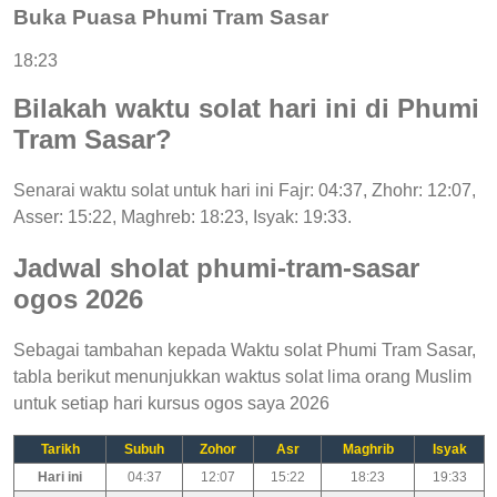
Buka Puasa Phumi Tram Sasar
18:23
Bilakah waktu solat hari ini di Phumi
Tram Sasar?
Senarai waktu solat untuk hari ini Fajr: 04:37, Zhohr: 12:07,
Asser: 15:22, Maghreb: 18:23, Isyak: 19:33.
Jadwal sholat phumi-tram-sasar
ogos 2026
Sebagai tambahan kepada Waktu solat Phumi Tram Sasar,
tabla berikut menunjukkan waktus solat lima orang Muslim
untuk setiap hari kursus ogos saya 2026
Tarikh
Subuh
Zohor
Asr
Maghrib
Isyak
Hari ini
04:37
12:07
15:22
18:23
19:33