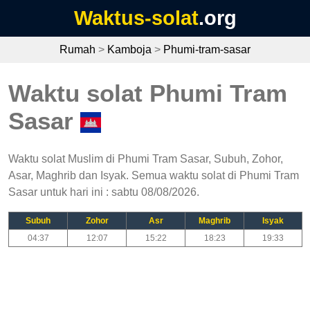
Waktus-solat
.org
Rumah
>
Kamboja
>
Phumi-tram-sasar
Waktu solat Phumi Tram
Sasar
Waktu solat Muslim di Phumi Tram Sasar, Subuh, Zohor,
Asar, Maghrib dan Isyak. Semua waktu solat di Phumi Tram
Sasar untuk hari ini : sabtu 08/08/2026.
Subuh
Zohor
Asr
Maghrib
Isyak
04:37
12:07
15:22
18:23
19:33