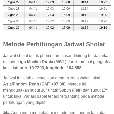
Ogos 27
04:41
12:03
15:08
18:14
19:22
Ogos 28
04:41
12:03
15:09
18:14
19:21
Ogos 29
04:41
12:03
15:09
18:13
19:20
Ogos 30
04:41
12:02
15:09
18:12
19:20
Ogos 31
04:41
12:02
15:09
18:12
19:19
Metode Perhitungan Jadwal Sholat
Jadwal sholat untuk phumi-tram-sasar dihitung berdasarkan
metode
Liga Muslim Dunia (MWL)
dan koordinat geografis
kota:
latitude: 10.7293, longitude: 104.598
.
Jadwal ini telah disesuaikan dengan zona waktu lokal
Asia/Phnom_Penh (GMT +07:00)
. Metode ini
menggunakan sudut
18°
untuk Subuh (Fajr) dan sudut
17°
untuk Isya. Variasi dapat terjadi tergantung pada metode
perhitungan yang dipilih.
Jika Anda ingin menjelajahi metode perhitungan lain atau