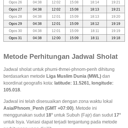
Ogos 26
04:38
12:02
15:08
18:14
19:21
Ogos 27
04:38
12:02
15:08
18:13
19:21
Ogos 28
04:38
12:01
15:09
18:13
19:20
Ogos 29
04:38
12:01
15:09
18:12
19:19
Ogos 30
04:38
12:01
15:09
18:11
19:19
Ogos 31
04:38
12:00
15:09
18:11
19:18
Metode Perhitungan Jadwal Sholat
Jadwal sholat untuk phumi-thmei-phnom-penh dihitung
berdasarkan metode
Liga Muslim Dunia (MWL)
dan
koordinat geografis kota:
latitude: 11.5261, longitude:
105.018
.
Jadwal ini telah disesuaikan dengan zona waktu lokal
Asia/Phnom_Penh (GMT +07:00)
. Metode ini
menggunakan sudut
18°
untuk Subuh (Fajr) dan sudut
17°
untuk Isya. Variasi dapat terjadi tergantung pada metode