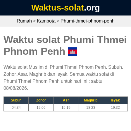
Waktus-solat
.org
Rumah
>
Kamboja
>
Phumi-thmei-phnom-penh
Waktu solat Phumi Thmei
Phnom Penh
Waktu solat Muslim di Phumi Thmei Phnom Penh, Subuh,
Zohor, Asar, Maghrib dan Isyak. Semua waktu solat di
Phumi Thmei Phnom Penh untuk hari ini : sabtu
08/08/2026.
Subuh
Zohor
Asr
Maghrib
Isyak
04:34
12:06
15:19
18:23
19:32