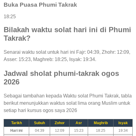
Buka Puasa Phumi Takrak
18:25
Bilakah waktu solat hari ini di Phumi
Takrak?
Senarai waktu solat untuk hari ini Fajr: 04:39, Zhohr: 12:09,
Asser: 15:23, Maghreb: 18:25, Isyak: 19:34.
Jadwal sholat phumi-takrak ogos
2026
Sebagai tambahan kepada Waktu solat Phumi Takrak, tabla
berikut menunjukkan waktus solat lima orang Muslim untuk
setiap hari kursus ogos saya 2026
Tarikh
Subuh
Zohor
Asr
Maghrib
Isyak
Hari ini
04:39
12:09
15:23
18:25
19:34