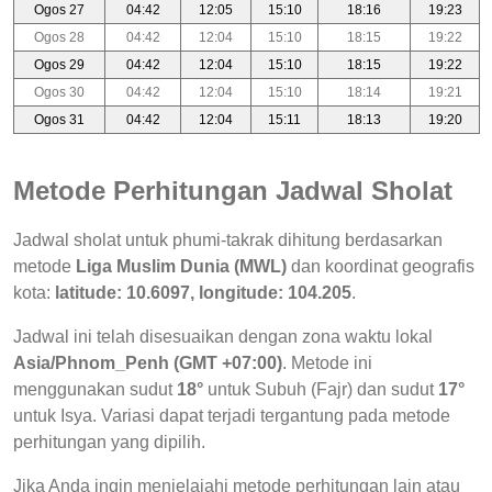
Ogos 27
04:42
12:05
15:10
18:16
19:23
Ogos 28
04:42
12:04
15:10
18:15
19:22
Ogos 29
04:42
12:04
15:10
18:15
19:22
Ogos 30
04:42
12:04
15:10
18:14
19:21
Ogos 31
04:42
12:04
15:11
18:13
19:20
Metode Perhitungan Jadwal Sholat
Jadwal sholat untuk phumi-takrak dihitung berdasarkan
metode
Liga Muslim Dunia (MWL)
dan koordinat geografis
kota:
latitude: 10.6097, longitude: 104.205
.
Jadwal ini telah disesuaikan dengan zona waktu lokal
Asia/Phnom_Penh (GMT +07:00)
. Metode ini
menggunakan sudut
18°
untuk Subuh (Fajr) dan sudut
17°
untuk Isya. Variasi dapat terjadi tergantung pada metode
perhitungan yang dipilih.
Jika Anda ingin menjelajahi metode perhitungan lain atau