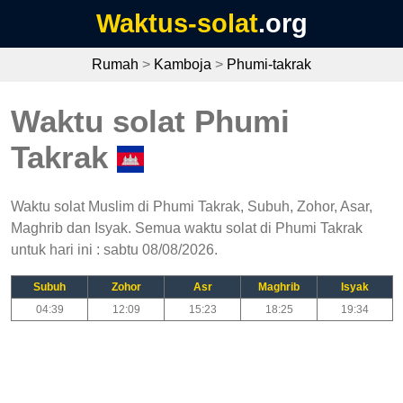
Waktus-solat
.org
Rumah
>
Kamboja
>
Phumi-takrak
Waktu solat Phumi
Takrak
Waktu solat Muslim di Phumi Takrak, Subuh, Zohor, Asar,
Maghrib dan Isyak. Semua waktu solat di Phumi Takrak
untuk hari ini : sabtu 08/08/2026.
Subuh
Zohor
Asr
Maghrib
Isyak
04:39
12:09
15:23
18:25
19:34