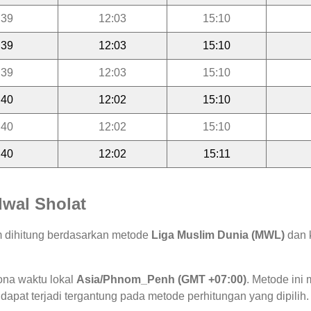
:39
12:03
15:10
:39
12:03
15:10
:39
12:03
15:10
:40
12:02
15:10
:40
12:02
15:10
:40
12:02
15:11
wal Sholat
m dihitung berdasarkan metode
Liga Muslim Dunia (MWL)
dan k
ona waktu lokal
Asia/Phnom_Penh (GMT +07:00)
. Metode in
 dapat terjadi tergantung pada metode perhitungan yang dipilih.