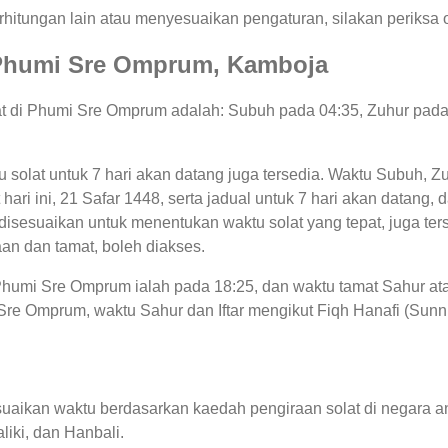
hitungan lain atau menyesuaikan pengaturan, silakan periksa o
di Phumi Sre Omprum, Kamboja
lat di Phumi Sre Omprum adalah: Subuh pada 04:35, Zuhur pada
tu solat untuk 7 hari akan datang juga tersedia. Waktu Subuh, Z
hari ini, 21 Safar 1448, serta jadual untuk 7 hari akan datang,
sesuaikan untuk menentukan waktu solat yang tepat, juga terse
an dan tamat, boleh diakses.
i Phumi Sre Omprum ialah pada 18:25, dan waktu tamat Sahur a
re Omprum, waktu Sahur dan Iftar mengikut Fiqh Hanafi (Sunni) 
uaikan waktu berdasarkan kaedah pengiraan solat di negara an
liki, dan Hanbali.