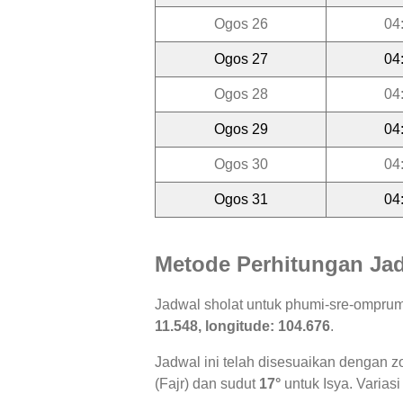
Ogos 26
04
Ogos 27
04
Ogos 28
04
Ogos 29
04
Ogos 30
04
Ogos 31
04
Metode Perhitungan Jad
Jadwal sholat untuk phumi-sre-ompru
11.548, longitude: 104.676
.
Jadwal ini telah disesuaikan dengan z
(Fajr) dan sudut
17°
untuk Isya. Variasi