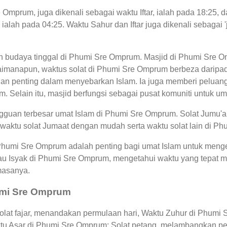
 Omprum, juga dikenali sebagai waktu Iftar, ialah pada 18:25
alah pada 04:25. Waktu Sahur dan Iftar juga dikenali sebagai
an budaya tinggal di Phumi Sre Omprum. Masjid di Phumi Sre 
manapun, waktus solat di Phumi Sre Omprum berbeza daripada
n penting dalam menyebarkan Islam. Ia juga memberi peluang
. Selain itu, masjid berfungsi sebagai pusat komuniti untuk um
guan terbesar umat Islam di Phumi Sre Omprum. Solat Jumu'ah
 waktu solat Jumaat dengan mudah serta waktu solat lain di P
 Phumi Sre Omprum adalah penting bagi umat Islam untuk meng
au Isyak di Phumi Sre Omprum, mengetahui waktu yang tepat
masanya.
humi Sre Omprum
at fajar, menandakan permulaan hari, Waktu Zuhur di Phumi S
ktu Asar di Phumi Sre Omprum: Solat petang, melambangkan p