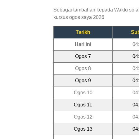
Sebagai tambahan kepada Waktu solat 
kursus ogos saya 2026
Tarikh
Su
Hari ini
04
Ogos 7
04
Ogos 8
04
Ogos 9
04
Ogos 10
04
Ogos 11
04
Ogos 12
04
Ogos 13
04