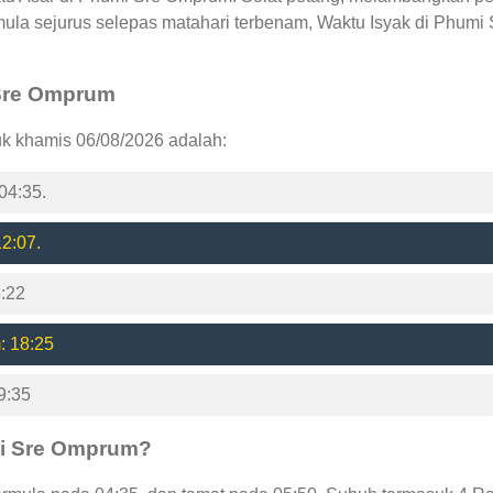
la sejurus selepas matahari terbenam, Waktu Isyak di Phumi
i Sre Omprum
k khamis 06/08/2026 adalah:
04:35.
2:07.
:22
: 18:25
9:35
mi Sre Omprum?