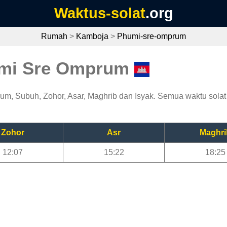
Waktus-solat
.org
Rumah
>
Kamboja
>
Phumi-sre-omprum
umi Sre Omprum
m, Subuh, Zohor, Asar, Maghrib dan Isyak. Semua waktu solat 
Zohor
Asr
Maghri
12:07
15:22
18:25