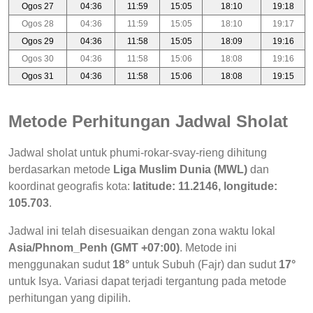
Ogos 27
04:36
11:59
15:05
18:10
19:18
Ogos 28
04:36
11:59
15:05
18:10
19:17
Ogos 29
04:36
11:58
15:05
18:09
19:16
Ogos 30
04:36
11:58
15:06
18:08
19:16
Ogos 31
04:36
11:58
15:06
18:08
19:15
Metode Perhitungan Jadwal Sholat
Jadwal sholat untuk phumi-rokar-svay-rieng dihitung
berdasarkan metode
Liga Muslim Dunia (MWL)
dan
koordinat geografis kota:
latitude: 11.2146, longitude:
105.703
.
Jadwal ini telah disesuaikan dengan zona waktu lokal
Asia/Phnom_Penh (GMT +07:00)
. Metode ini
menggunakan sudut
18°
untuk Subuh (Fajr) dan sudut
17°
untuk Isya. Variasi dapat terjadi tergantung pada metode
perhitungan yang dipilih.