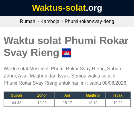
Waktus-solat
.org
Rumah
>
Kamboja
>
Phumi-rokar-svay-rieng
Waktu solat Phumi Rokar
Svay Rieng
Waktu solat Muslim di Phumi Rokar Svay Rieng, Subuh,
Zohor, Asar, Maghrib dan Isyak. Semua waktu solat di
Phumi Rokar Svay Rieng untuk hari ini : sabtu 08/08/2026.
Subuh
Zohor
Asr
Maghrib
Isyak
04:32
12:03
15:17
18:19
19:29