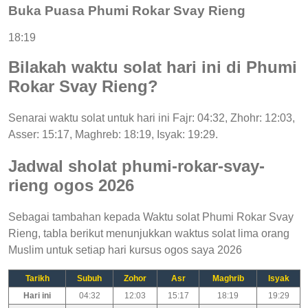
Buka Puasa Phumi Rokar Svay Rieng
18:19
Bilakah waktu solat hari ini di Phumi
Rokar Svay Rieng?
Senarai waktu solat untuk hari ini Fajr: 04:32, Zhohr: 12:03,
Asser: 15:17, Maghreb: 18:19, Isyak: 19:29.
Jadwal sholat phumi-rokar-svay-
rieng ogos 2026
Sebagai tambahan kepada Waktu solat Phumi Rokar Svay
Rieng, tabla berikut menunjukkan waktus solat lima orang
Muslim untuk setiap hari kursus ogos saya 2026
Tarikh
Subuh
Zohor
Asr
Maghrib
Isyak
Hari ini
04:32
12:03
15:17
18:19
19:29