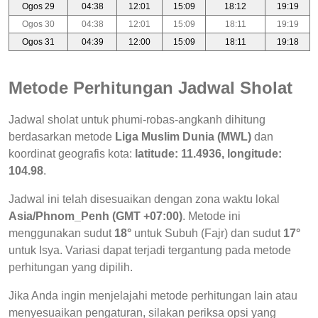
Ogos 29
04:38
12:01
15:09
18:12
19:19
Ogos 30
04:38
12:01
15:09
18:11
19:19
Ogos 31
04:39
12:00
15:09
18:11
19:18
Metode Perhitungan Jadwal Sholat
Jadwal sholat untuk phumi-robas-angkanh dihitung
berdasarkan metode
Liga Muslim Dunia (MWL)
dan
koordinat geografis kota:
latitude: 11.4936, longitude:
104.98
.
Jadwal ini telah disesuaikan dengan zona waktu lokal
Asia/Phnom_Penh (GMT +07:00)
. Metode ini
menggunakan sudut
18°
untuk Subuh (Fajr) dan sudut
17°
untuk Isya. Variasi dapat terjadi tergantung pada metode
perhitungan yang dipilih.
Jika Anda ingin menjelajahi metode perhitungan lain atau
menyesuaikan pengaturan, silakan periksa opsi yang