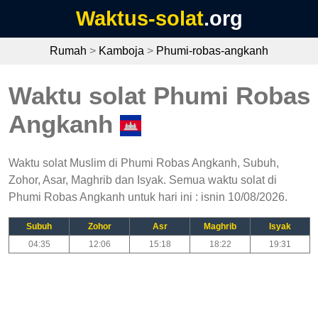
Waktus-solat
.org
Rumah
>
Kamboja
>
Phumi-robas-angkanh
Waktu solat Phumi Robas
Angkanh
Waktu solat Muslim di Phumi Robas Angkanh, Subuh,
Zohor, Asar, Maghrib dan Isyak. Semua waktu solat di
Phumi Robas Angkanh untuk hari ini : isnin 10/08/2026.
Subuh
Zohor
Asr
Maghrib
Isyak
04:35
12:06
15:18
18:22
19:31