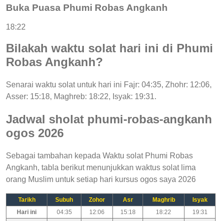
Buka Puasa Phumi Robas Angkanh
18:22
Bilakah waktu solat hari ini di Phumi
Robas Angkanh?
Senarai waktu solat untuk hari ini Fajr: 04:35, Zhohr: 12:06,
Asser: 15:18, Maghreb: 18:22, Isyak: 19:31.
Jadwal sholat phumi-robas-angkanh
ogos 2026
Sebagai tambahan kepada Waktu solat Phumi Robas
Angkanh, tabla berikut menunjukkan waktus solat lima
orang Muslim untuk setiap hari kursus ogos saya 2026
Tarikh
Subuh
Zohor
Asr
Maghrib
Isyak
Hari ini
04:35
12:06
15:18
18:22
19:31