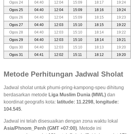
Ogos 24
04:40
12:04
15:09
18:17
19:24
Ogos 25
04:40
12:04
15:09
18:16
19:24
Ogos 26
04:40
12:04
15:09
18:15
19:23
Ogos 27
04:40
12:03
15:10
18:15
19:22
Ogos 28
04:40
12:03
15:10
18:14
19:22
Ogos 29
04:40
12:03
15:10
18:14
19:21
Ogos 30
04:40
12:03
15:10
18:13
19:20
Ogos 31
04:41
12:02
15:11
18:12
19:20
Metode Perhitungan Jadwal Sholat
Jadwal sholat untuk phumi-pring-kampong-speu dihitung
berdasarkan metode
Liga Muslim Dunia (MWL)
dan
koordinat geografis kota:
latitude: 11.2298, longitude:
104.545
.
Jadwal ini telah disesuaikan dengan zona waktu lokal
Asia/Phnom_Penh (GMT +07:00)
. Metode ini