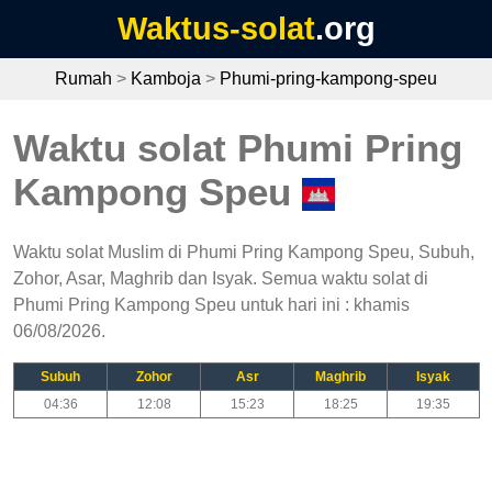
Waktus-solat
.org
Rumah
>
Kamboja
>
Phumi-pring-kampong-speu
Waktu solat Phumi Pring
Kampong Speu
Waktu solat Muslim di Phumi Pring Kampong Speu, Subuh,
Zohor, Asar, Maghrib dan Isyak. Semua waktu solat di
Phumi Pring Kampong Speu untuk hari ini : khamis
06/08/2026.
Subuh
Zohor
Asr
Maghrib
Isyak
04:36
12:08
15:23
18:25
19:35