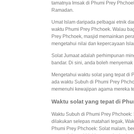
tamatnya Imsak di Phumi Prey Phchoek,
Ramadan.
Umat Islam daripada pelbagai etnik d
waktu Phumi Prey Phchoek. Walau bag
Prey Phchoek, masjid memainkan pera
mengetahui nilai dan kepercayaan Islam
Solat Jumaat adalah perhimpunan ming
bandar. Di sini, anda boleh menyemak
Mengetahui waktu solat yang tepat di
ada waktu Subuh di Phumi Prey Phcho
memenuhi kewajipan agama mereka te
Waktu solat yang tepat di Ph
Waktu Subuh di Phumi Prey Phchoek: S
dilakukan selepas matahari tegak, Wa
Phumi Prey Phchoek: Solat malam, ber