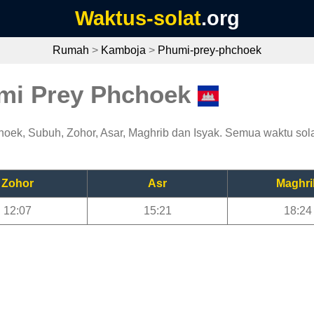
Waktus-solat
.org
Rumah
>
Kamboja
>
Phumi-prey-phchoek
umi Prey Phchoek
oek, Subuh, Zohor, Asar, Maghrib dan Isyak. Semua waktu sola
Zohor
Asr
Maghri
12:07
15:21
18:24