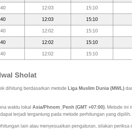
:40
12:03
15:10
:40
12:03
15:10
:40
12:02
15:10
:40
12:02
15:10
:40
12:02
15:10
wal Sholat
ek dihitung berdasarkan metode
Liga Muslim Dunia (MWL)
dan
ona waktu lokal
Asia/Phnom_Penh (GMT +07:00)
. Metode in
 dapat terjadi tergantung pada metode perhitungan yang dipilih.
hitungan lain atau menyesuaikan pengaturan, silakan periksa o