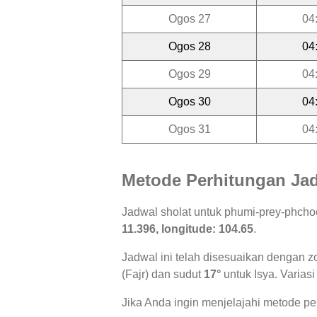
Ogos 27
04
Ogos 28
04
Ogos 29
04
Ogos 30
04
Ogos 31
04
Metode Perhitungan Jad
Jadwal sholat untuk phumi-prey-phcho
11.396, longitude: 104.65
.
Jadwal ini telah disesuaikan dengan z
(Fajr) dan sudut
17°
untuk Isya. Variasi
Jika Anda ingin menjelajahi metode per