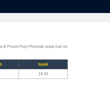
t di Phumi Prey Phchoek untuk hari ini
b
Isyak
19:34