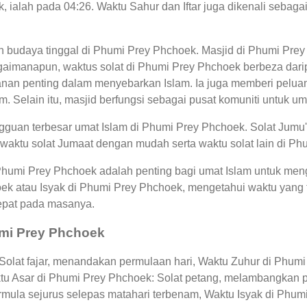
 ialah pada 04:26. Waktu Sahur dan Iftar juga dikenali sebag
an budaya tinggal di Phumi Prey Phchoek. Masjid di Phumi Pre
aimanapun, waktus solat di Phumi Prey Phchoek berbeza darip
nan penting dalam menyebarkan Islam. Ia juga memberi pelua
. Selain itu, masjid berfungsi sebagai pusat komuniti untuk um
guan terbesar umat Islam di Phumi Prey Phchoek. Solat Jumu'
 waktu solat Jumaat dengan mudah serta waktu solat lain di P
 Phumi Prey Phchoek adalah penting bagi umat Islam untuk men
ek atau Isyak di Phumi Prey Phchoek, mengetahui waktu yang
pat pada masanya.
umi Prey Phchoek
olat fajar, menandakan permulaan hari, Waktu Zuhur di Phumi 
ktu Asar di Phumi Prey Phchoek: Solat petang, melambangkan 
mula sejurus selepas matahari terbenam, Waktu Isyak di Phum