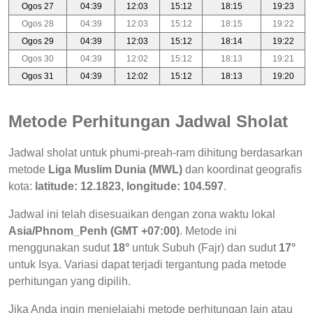
Ogos 27
04:39
12:03
15:12
18:15
19:23
Ogos 28
04:39
12:03
15:12
18:15
19:22
Ogos 29
04:39
12:03
15:12
18:14
19:22
Ogos 30
04:39
12:02
15:12
18:13
19:21
Ogos 31
04:39
12:02
15:12
18:13
19:20
Metode Perhitungan Jadwal Sholat
Jadwal sholat untuk phumi-preah-ram dihitung berdasarkan
metode
Liga Muslim Dunia (MWL)
dan koordinat geografis
kota:
latitude: 12.1823, longitude: 104.597
.
Jadwal ini telah disesuaikan dengan zona waktu lokal
Asia/Phnom_Penh (GMT +07:00)
. Metode ini
menggunakan sudut
18°
untuk Subuh (Fajr) dan sudut
17°
untuk Isya. Variasi dapat terjadi tergantung pada metode
perhitungan yang dipilih.
Jika Anda ingin menjelajahi metode perhitungan lain atau