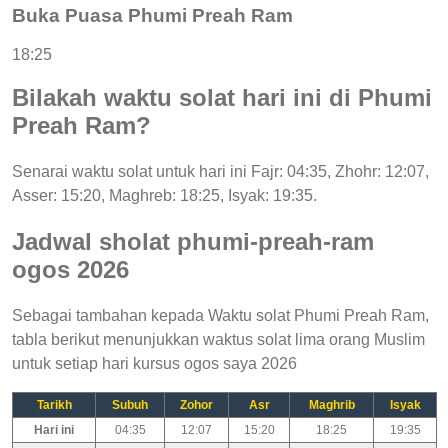
Buka Puasa Phumi Preah Ram
18:25
Bilakah waktu solat hari ini di Phumi
Preah Ram?
Senarai waktu solat untuk hari ini Fajr: 04:35, Zhohr: 12:07,
Asser: 15:20, Maghreb: 18:25, Isyak: 19:35.
Jadwal sholat phumi-preah-ram
ogos 2026
Sebagai tambahan kepada Waktu solat Phumi Preah Ram,
tabla berikut menunjukkan waktus solat lima orang Muslim
untuk setiap hari kursus ogos saya 2026
Tarikh
Subuh
Zohor
Asr
Maghrib
Isyak
Hari ini
04:35
12:07
15:20
18:25
19:35