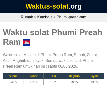
Waktus-solat
.org
Rumah
>
Kamboja
>
Phumi-preah-ram
Waktu solat Phumi Preah
Ram
Waktu solat Muslim di Phumi Preah Ram, Subuh, Zohor,
Asar, Maghrib dan Isyak. Semua waktu solat di Phumi
Preah Ram untuk hari ini : sabtu 08/08/2026.
Subuh
Zohor
Asr
Maghrib
Isyak
04:35
12:07
15:20
18:25
19:35