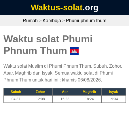
Waktus-solat
.org
Rumah
>
Kamboja
>
Phumi-phnum-thum
Waktu solat Phumi
Phnum Thum
Waktu solat Muslim di Phumi Phnum Thum, Subuh, Zohor,
Asar, Maghrib dan Isyak. Semua waktu solat di Phumi
Phnum Thum untuk hari ini : khamis 06/08/2026.
Subuh
Zohor
Asr
Maghrib
Isyak
04:37
12:08
15:23
18:24
19:34