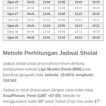
Ogos 25
04:41
12:04
15:08
18:16
19:23
Ogos 26
04:41
12:04
15:08
18:15
19:23
Ogos 27
04:41
12:04
15:09
18:15
19:22
Ogos 28
04:41
12:03
15:09
18:14
19:21
Ogos 29
04:41
12:03
15:09
18:13
19:21
Ogos 30
04:41
12:03
15:09
18:13
19:20
Ogos 31
04:41
12:02
15:10
18:12
19:19
Metode Perhitungan Jadwal Sholat
Jadwal sholat untuk phumi-phnum-thum dihitung
berdasarkan metode
Liga Muslim Dunia (MWL)
dan
koordinat geografis kota:
latitude: 10.6974, longitude:
104.502
.
Jadwal ini telah disesuaikan dengan zona waktu lokal
Asia/Phnom_Penh (GMT +07:00)
. Metode ini
menggunakan sudut
18°
untuk Subuh (Fajr) dan sudut
17°