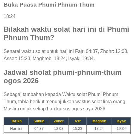
Buka Puasa Phumi Phnum Thum
18:24
Bilakah waktu solat hari ini di Phumi
Phnum Thum?
Senarai waktu solat untuk hari ini Fajr: 04:37, Zhohr: 12:08,
Asser: 15:23, Maghreb: 18:24, Isyak: 19:34.
Jadwal sholat phumi-phnum-thum
ogos 2026
Sebagai tambahan kepada Waktu solat Phumi Phnum
Thum, tabla berikut menunjukkan waktus solat lima orang
Muslim untuk setiap hari kursus ogos saya 2026
Tarikh
Subuh
Zohor
Asr
Maghrib
Isyak
Hari ini
04:37
12:08
15:23
18:24
19:34