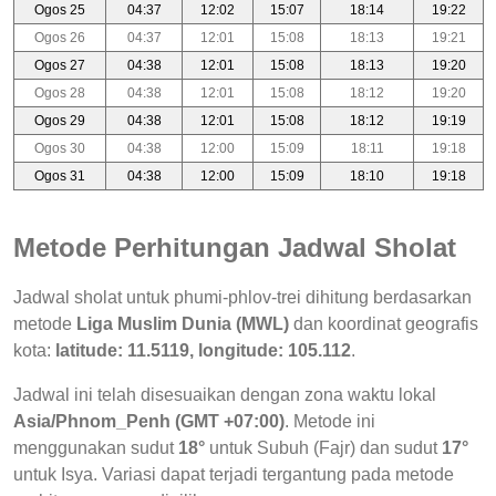
Ogos 25
04:37
12:02
15:07
18:14
19:22
Ogos 26
04:37
12:01
15:08
18:13
19:21
Ogos 27
04:38
12:01
15:08
18:13
19:20
Ogos 28
04:38
12:01
15:08
18:12
19:20
Ogos 29
04:38
12:01
15:08
18:12
19:19
Ogos 30
04:38
12:00
15:09
18:11
19:18
Ogos 31
04:38
12:00
15:09
18:10
19:18
Metode Perhitungan Jadwal Sholat
Jadwal sholat untuk phumi-phlov-trei dihitung berdasarkan
metode
Liga Muslim Dunia (MWL)
dan koordinat geografis
kota:
latitude: 11.5119, longitude: 105.112
.
Jadwal ini telah disesuaikan dengan zona waktu lokal
Asia/Phnom_Penh (GMT +07:00)
. Metode ini
menggunakan sudut
18°
untuk Subuh (Fajr) dan sudut
17°
untuk Isya. Variasi dapat terjadi tergantung pada metode