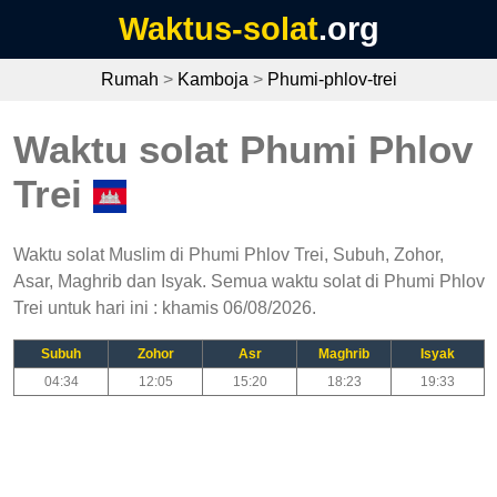
Waktus-solat
.org
Rumah
>
Kamboja
>
Phumi-phlov-trei
Waktu solat Phumi Phlov
Trei
Waktu solat Muslim di Phumi Phlov Trei, Subuh, Zohor,
Asar, Maghrib dan Isyak. Semua waktu solat di Phumi Phlov
Trei untuk hari ini : khamis 06/08/2026.
Subuh
Zohor
Asr
Maghrib
Isyak
04:34
12:05
15:20
18:23
19:33