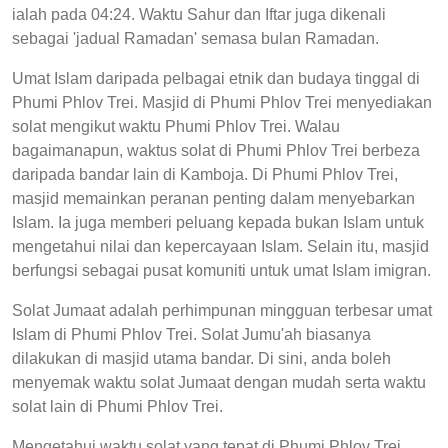
ialah pada 04:24. Waktu Sahur dan Iftar juga dikenali
sebagai 'jadual Ramadan' semasa bulan Ramadan.
Umat Islam daripada pelbagai etnik dan budaya tinggal di
Phumi Phlov Trei. Masjid di Phumi Phlov Trei menyediakan
solat mengikut waktu Phumi Phlov Trei. Walau
bagaimanapun, waktus solat di Phumi Phlov Trei berbeza
daripada bandar lain di Kamboja. Di Phumi Phlov Trei,
masjid memainkan peranan penting dalam menyebarkan
Islam. Ia juga memberi peluang kepada bukan Islam untuk
mengetahui nilai dan kepercayaan Islam. Selain itu, masjid
berfungsi sebagai pusat komuniti untuk umat Islam imigran.
Solat Jumaat adalah perhimpunan mingguan terbesar umat
Islam di Phumi Phlov Trei. Solat Jumu'ah biasanya
dilakukan di masjid utama bandar. Di sini, anda boleh
menyemak waktu solat Jumaat dengan mudah serta waktu
solat lain di Phumi Phlov Trei.
Mengetahui waktu solat yang tepat di Phumi Phlov Trei