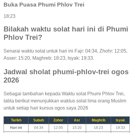
Buka Puasa Phumi Phlov Trei
18:23
Bilakah waktu solat hari ini di Phumi
Phlov Trei?
Senarai waktu solat untuk hari ini Fajr: 04:34, Zhohr: 12:05,
Asser: 15:20, Maghreb: 18:23, Isyak: 19:33.
Jadwal sholat phumi-phlov-trei ogos
2026
Sebagai tambahan kepada Waktu solat Phumi Phlov Trei,
tabla berikut menunjukkan waktus solat lima orang Muslim
untuk setiap hari kursus ogos saya 2026
Tarikh
Subuh
Zohor
Asr
Maghrib
Isyak
Hari ini
04:34
12:05
15:20
18:23
19:33