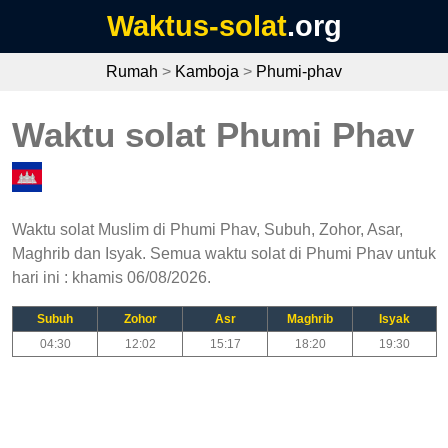
Waktus-solat
.org
Rumah
>
Kamboja
>
Phumi-phav
Waktu solat Phumi Phav
Waktu solat Muslim di Phumi Phav, Subuh, Zohor, Asar,
Maghrib dan Isyak. Semua waktu solat di Phumi Phav untuk
hari ini : khamis 06/08/2026.
Subuh
Zohor
Asr
Maghrib
Isyak
04:30
12:02
15:17
18:20
19:30