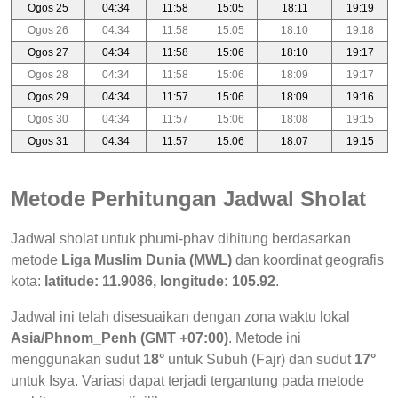
Ogos 25
04:34
11:58
15:05
18:11
19:19
Ogos 26
04:34
11:58
15:05
18:10
19:18
Ogos 27
04:34
11:58
15:06
18:10
19:17
Ogos 28
04:34
11:58
15:06
18:09
19:17
Ogos 29
04:34
11:57
15:06
18:09
19:16
Ogos 30
04:34
11:57
15:06
18:08
19:15
Ogos 31
04:34
11:57
15:06
18:07
19:15
Metode Perhitungan Jadwal Sholat
Jadwal sholat untuk phumi-phav dihitung berdasarkan
metode
Liga Muslim Dunia (MWL)
dan koordinat geografis
kota:
latitude: 11.9086, longitude: 105.92
.
Jadwal ini telah disesuaikan dengan zona waktu lokal
Asia/Phnom_Penh (GMT +07:00)
. Metode ini
menggunakan sudut
18°
untuk Subuh (Fajr) dan sudut
17°
untuk Isya. Variasi dapat terjadi tergantung pada metode