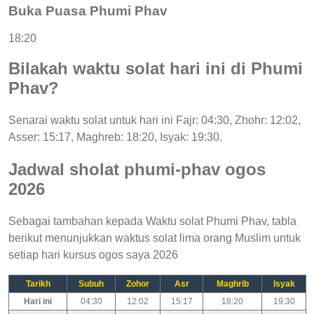
Buka Puasa Phumi Phav
18:20
Bilakah waktu solat hari ini di Phumi
Phav?
Senarai waktu solat untuk hari ini Fajr: 04:30, Zhohr: 12:02,
Asser: 15:17, Maghreb: 18:20, Isyak: 19:30.
Jadwal sholat phumi-phav ogos
2026
Sebagai tambahan kepada Waktu solat Phumi Phav, tabla
berikut menunjukkan waktus solat lima orang Muslim untuk
setiap hari kursus ogos saya 2026
Tarikh
Subuh
Zohor
Asr
Maghrib
Isyak
Hari ini
04:30
12:02
15:17
18:20
19:30