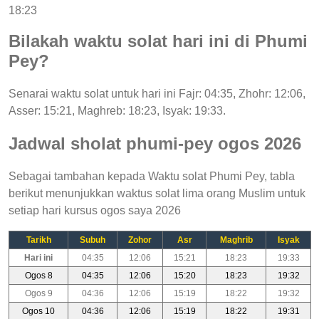
18:23
Bilakah waktu solat hari ini di Phumi
Pey?
Senarai waktu solat untuk hari ini Fajr: 04:35, Zhohr: 12:06,
Asser: 15:21, Maghreb: 18:23, Isyak: 19:33.
Jadwal sholat phumi-pey ogos 2026
Sebagai tambahan kepada Waktu solat Phumi Pey, tabla
berikut menunjukkan waktus solat lima orang Muslim untuk
setiap hari kursus ogos saya 2026
Tarikh
Subuh
Zohor
Asr
Maghrib
Isyak
Hari ini
04:35
12:06
15:21
18:23
19:33
Ogos 8
04:35
12:06
15:20
18:23
19:32
Ogos 9
04:36
12:06
15:19
18:22
19:32
Ogos 10
04:36
12:06
15:19
18:22
19:31