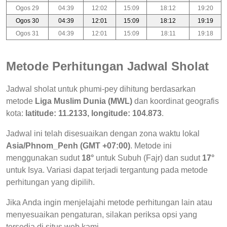
Ogos 29
04:39
12:02
15:09
18:12
19:20
Ogos 30
04:39
12:01
15:09
18:12
19:19
Ogos 31
04:39
12:01
15:09
18:11
19:18
Metode Perhitungan Jadwal Sholat
Jadwal sholat untuk phumi-pey dihitung berdasarkan
metode
Liga Muslim Dunia (MWL)
dan koordinat geografis
kota:
latitude: 11.2133, longitude: 104.873
.
Jadwal ini telah disesuaikan dengan zona waktu lokal
Asia/Phnom_Penh (GMT +07:00)
. Metode ini
menggunakan sudut
18°
untuk Subuh (Fajr) dan sudut
17°
untuk Isya. Variasi dapat terjadi tergantung pada metode
perhitungan yang dipilih.
Jika Anda ingin menjelajahi metode perhitungan lain atau
menyesuaikan pengaturan, silakan periksa opsi yang
tersedia di situs web kami.