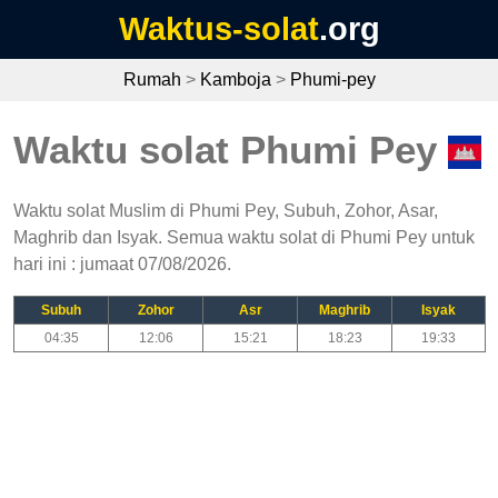
Waktus-solat
.org
Rumah
>
Kamboja
>
Phumi-pey
Waktu solat Phumi Pey
Waktu solat Muslim di Phumi Pey, Subuh, Zohor, Asar,
Maghrib dan Isyak. Semua waktu solat di Phumi Pey untuk
hari ini : jumaat 07/08/2026.
Subuh
Zohor
Asr
Maghrib
Isyak
04:35
12:06
15:21
18:23
19:33