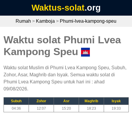
Waktus-solat
.org
Rumah
>
Kamboja
>
Phumi-lvea-kampong-speu
Waktu solat Phumi Lvea
Kampong Speu
Waktu solat Muslim di Phumi Lvea Kampong Speu, Subuh,
Zohor, Asar, Maghrib dan Isyak. Semua waktu solat di
Phumi Lvea Kampong Speu untuk hari ini : ahad
09/08/2026.
Subuh
Zohor
Asr
Maghrib
Isyak
04:36
12:07
15:20
18:23
19:33