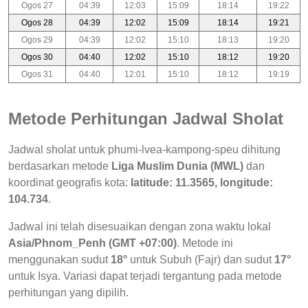
Ogos 27
04:39
12:03
15:09
18:14
19:22
Ogos 28
04:39
12:02
15:09
18:14
19:21
Ogos 29
04:39
12:02
15:10
18:13
19:20
Ogos 30
04:40
12:02
15:10
18:12
19:20
Ogos 31
04:40
12:01
15:10
18:12
19:19
Metode Perhitungan Jadwal Sholat
Jadwal sholat untuk phumi-lvea-kampong-speu dihitung
berdasarkan metode
Liga Muslim Dunia (MWL)
dan
koordinat geografis kota:
latitude: 11.3565, longitude:
104.734
.
Jadwal ini telah disesuaikan dengan zona waktu lokal
Asia/Phnom_Penh (GMT +07:00)
. Metode ini
menggunakan sudut
18°
untuk Subuh (Fajr) dan sudut
17°
untuk Isya. Variasi dapat terjadi tergantung pada metode
perhitungan yang dipilih.