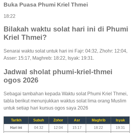
Buka Puasa Phumi Kriel Thmei
18:22
Bilakah waktu solat hari ini di Phumi
Kriel Thmei?
Senarai waktu solat untuk hari ini Fajr: 04:32, Zhohr: 12:04,
Asser: 15:17, Maghreb: 18:22, Isyak: 19:31.
Jadwal sholat phumi-kriel-thmei
ogos 2026
Sebagai tambahan kepada Waktu solat Phumi Kriel Thmei,
tabla berikut menunjukkan waktus solat lima orang Muslim
untuk setiap hari kursus ogos saya 2026
Tarikh
Subuh
Zohor
Asr
Maghrib
Isyak
Hari ini
04:32
12:04
15:17
18:22
19:31