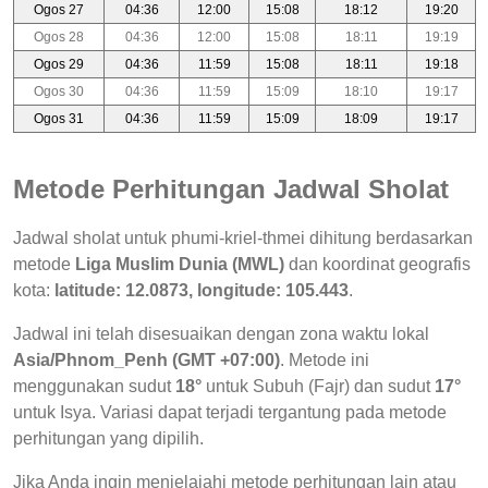
Ogos 27
04:36
12:00
15:08
18:12
19:20
Ogos 28
04:36
12:00
15:08
18:11
19:19
Ogos 29
04:36
11:59
15:08
18:11
19:18
Ogos 30
04:36
11:59
15:09
18:10
19:17
Ogos 31
04:36
11:59
15:09
18:09
19:17
Metode Perhitungan Jadwal Sholat
Jadwal sholat untuk phumi-kriel-thmei dihitung berdasarkan
metode
Liga Muslim Dunia (MWL)
dan koordinat geografis
kota:
latitude: 12.0873, longitude: 105.443
.
Jadwal ini telah disesuaikan dengan zona waktu lokal
Asia/Phnom_Penh (GMT +07:00)
. Metode ini
menggunakan sudut
18°
untuk Subuh (Fajr) dan sudut
17°
untuk Isya. Variasi dapat terjadi tergantung pada metode
perhitungan yang dipilih.
Jika Anda ingin menjelajahi metode perhitungan lain atau