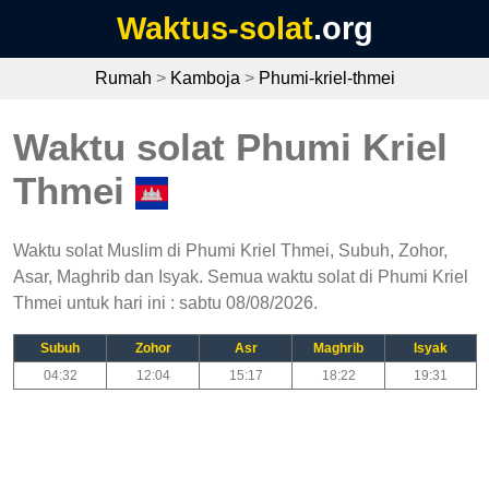
Waktus-solat
.org
Rumah
>
Kamboja
>
Phumi-kriel-thmei
Waktu solat Phumi Kriel
Thmei
Waktu solat Muslim di Phumi Kriel Thmei, Subuh, Zohor,
Asar, Maghrib dan Isyak. Semua waktu solat di Phumi Kriel
Thmei untuk hari ini : sabtu 08/08/2026.
Subuh
Zohor
Asr
Maghrib
Isyak
04:32
12:04
15:17
18:22
19:31