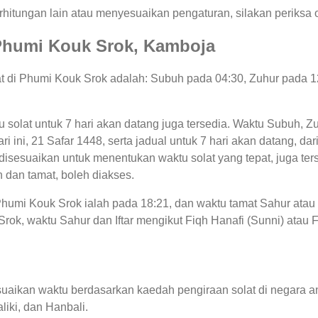
hitungan lain atau menyesuaikan pengaturan, silakan periksa o
i Phumi Kouk Srok, Kamboja
lat di Phumi Kouk Srok adalah: Subuh pada 04:30, Zuhur pada 
tu solat untuk 7 hari akan datang juga tersedia. Waktu Subuh, Z
ari ini, 21 Safar 1448, serta jadual untuk 7 hari akan datang, d
sesuaikan untuk menentukan waktu solat yang tepat, juga terse
 dan tamat, boleh diakses.
 Phumi Kouk Srok ialah pada 18:21, dan waktu tamat Sahur ata
rok, waktu Sahur dan Iftar mengikut Fiqh Hanafi (Sunni) atau Fiq
uaikan waktu berdasarkan kaedah pengiraan solat di negara an
liki, dan Hanbali.