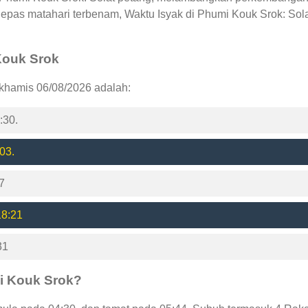
lepas matahari terbenam, Waktu Isyak di Phumi Kouk Srok: Sol
 Kouk Srok
 khamis 06/08/2026 adalah:
:30.
03.
7
18:21
31
i Kouk Srok?