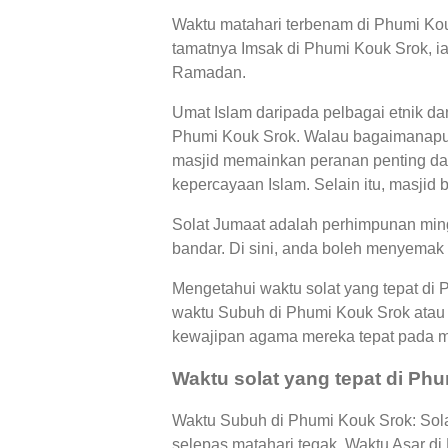
Waktu matahari terbenam di Phumi Kouk
tamatnya Imsak di Phumi Kouk Srok, ia
Ramadan.
Umat Islam daripada pelbagai etnik d
Phumi Kouk Srok. Walau bagaimanapun,
masjid memainkan peranan penting dal
kepercayaan Islam. Selain itu, masjid 
Solat Jumaat adalah perhimpunan ming
bandar. Di sini, anda boleh menyemak 
Mengetahui waktu solat yang tepat di
waktu Subuh di Phumi Kouk Srok atau
kewajipan agama mereka tepat pada 
Waktu solat yang tepat di Ph
Waktu Subuh di Phumi Kouk Srok: Solat
selepas matahari tegak, Waktu Asar d