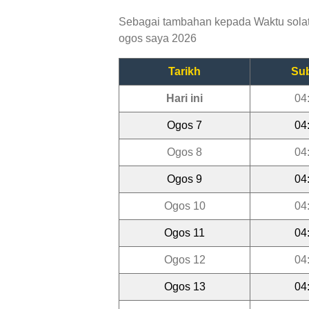
Sebagai tambahan kepada Waktu solat P
ogos saya 2026
Tarikh
Su
Hari ini
04
Ogos 7
04
Ogos 8
04
Ogos 9
04
Ogos 10
04
Ogos 11
04
Ogos 12
04
Ogos 13
04