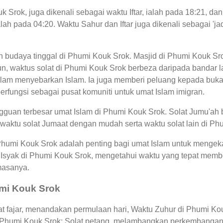
 Srok, juga dikenali sebagai waktu Iftar, ialah pada 18:21, 
lah pada 04:20. Waktu Sahur dan Iftar juga dikenali sebagai 
an budaya tinggal di Phumi Kouk Srok. Masjid di Phumi Kouk S
 waktus solat di Phumi Kouk Srok berbeza daripada bandar la
am menyebarkan Islam. Ia juga memberi peluang kepada bukan
berfungsi sebagai pusat komuniti untuk umat Islam imigran.
guan terbesar umat Islam di Phumi Kouk Srok. Solat Jumu'ah 
waktu solat Jumaat dengan mudah serta waktu solat lain di Ph
 Phumi Kouk Srok adalah penting bagi umat Islam untuk mengek
 Isyak di Phumi Kouk Srok, mengetahui waktu yang tepat me
masanya.
umi Kouk Srok
 fajar, menandakan permulaan hari, Waktu Zuhur di Phumi Kouk
i Phumi Kouk Srok: Solat petang, melambangkan perkembangan