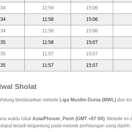
:34
11:59
15:06
:34
11:58
15:06
:34
11:58
15:06
:35
11:58
15:07
:35
11:57
15:07
:35
11:57
15:07
wal Sholat
dihitung berdasarkan metode
Liga Muslim Dunia (MWL)
dan koo
ona waktu lokal
Asia/Phnom_Penh (GMT +07:00)
. Metode in
 dapat terjadi tergantung pada metode perhitungan yang dipilih.