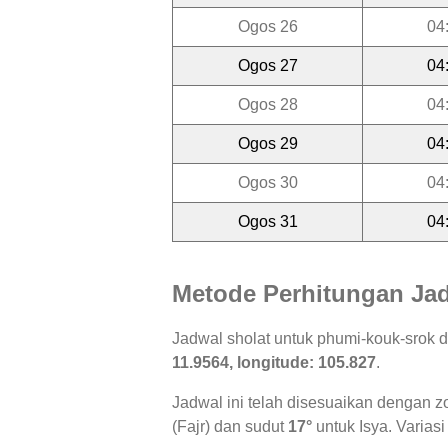
Ogos 26
04
Ogos 27
04
Ogos 28
04
Ogos 29
04
Ogos 30
04
Ogos 31
04
Metode Perhitungan Jad
Jadwal sholat untuk phumi-kouk-srok 
11.9564, longitude: 105.827
.
Jadwal ini telah disesuaikan dengan z
(Fajr) dan sudut
17°
untuk Isya. Variasi