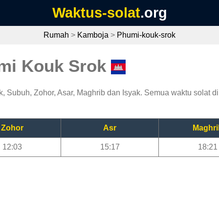
Waktus-solat
.org
Rumah
>
Kamboja
>
Phumi-kouk-srok
umi Kouk Srok
, Subuh, Zohor, Asar, Maghrib dan Isyak. Semua waktu solat di 
Zohor
Asr
Maghri
12:03
15:17
18:21