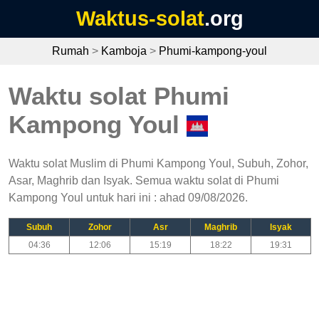
Waktus-solat
.org
Rumah
>
Kamboja
>
Phumi-kampong-youl
Waktu solat Phumi
Kampong Youl
Waktu solat Muslim di Phumi Kampong Youl, Subuh, Zohor,
Asar, Maghrib dan Isyak. Semua waktu solat di Phumi
Kampong Youl untuk hari ini : ahad 09/08/2026.
Subuh
Zohor
Asr
Maghrib
Isyak
04:36
12:06
15:19
18:22
19:31