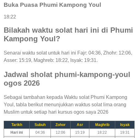
Buka Puasa Phumi Kampong Youl
18:22
Bilakah waktu solat hari ini di Phumi
Kampong Youl?
Senarai waktu solat untuk hari ini Fajr: 04:36, Zhohr: 12:06,
Asser: 15:19, Maghreb: 18:22, Isyak: 19:31.
Jadwal sholat phumi-kampong-youl
ogos 2026
Sebagai tambahan kepada Waktu solat Phumi Kampong
Youl, tabla berikut menunjukkan waktus solat lima orang
Muslim untuk setiap hari kursus ogos saya 2026
Tarikh
Subuh
Zohor
Asr
Maghrib
Isyak
Hari ini
04:36
12:06
15:19
18:22
19:31