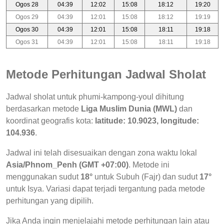
Ogos 28
04:39
12:02
15:08
18:12
19:20
Ogos 29
04:39
12:01
15:08
18:12
19:19
Ogos 30
04:39
12:01
15:08
18:11
19:18
Ogos 31
04:39
12:01
15:08
18:11
19:18
Metode Perhitungan Jadwal Sholat
Jadwal sholat untuk phumi-kampong-youl dihitung
berdasarkan metode
Liga Muslim Dunia (MWL)
dan
koordinat geografis kota:
latitude: 10.9023, longitude:
104.936
.
Jadwal ini telah disesuaikan dengan zona waktu lokal
Asia/Phnom_Penh (GMT +07:00)
. Metode ini
menggunakan sudut
18°
untuk Subuh (Fajr) dan sudut
17°
untuk Isya. Variasi dapat terjadi tergantung pada metode
perhitungan yang dipilih.
Jika Anda ingin menjelajahi metode perhitungan lain atau