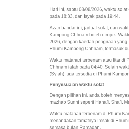
Hari ini, sabtu 08/08/2026, waktu so
pada 18:33, dan Isyak pada 19:44.
Azan bandar ini, jadual solat, dan wak
Kampong Chhnam boleh dirujuk. Waktu so
2026, dengan kaedah pengiraan yang bo
Phumi Kampong Chhnam, termasuk buti
Waktu matahari terbenam atau Iftar 
Chhnam ialah pada 04:40. Selain wakt
(Syiah) juga tersedia di Phumi Kamp
Penyesuaian waktu solat
Dengan pilihan ini, anda boleh menyes
mazhab Sunni seperti Hanafi, Shafi, Ma
Waktu matahari terbenam di Phumi Kam
menandakan tamatnya Imsak di Phumi K
semasa bulan Ramadan.