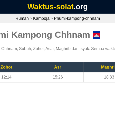
Waktus-solat
.org
Rumah
>
Kamboja
>
Phumi-kampong-chhnam
humi Kampong Chhnam
 Chhnam, Subuh, Zohor, Asar, Maghrib dan Isyak. Semua wak
Zohor
Asr
Maghri
12:14
15:26
18:33