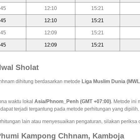
:45
12:10
15:21
:45
12:10
15:21
:45
12:09
15:21
:45
12:09
15:21
wal Sholat
chhnam dihitung berdasarkan metode
Liga Muslim Dunia (MWL
ona waktu lokal
Asia/Phnom_Penh (GMT +07:00)
. Metode in
 dapat terjadi tergantung pada metode perhitungan yang dipilih.
hitungan lain atau menyesuaikan pengaturan, silakan periksa o
di Phumi Kampong Chhnam, Kamboja