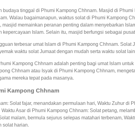
dan budaya tinggal di Phumi Kampong Chhnam. Masjid di Phu
m. Walau bagaimanapun, waktus solat di Phumi Kampong Chhn
masjid memainkan peranan penting dalam menyebarkan Islam.
 kepercayaan Islam. Selain itu, masjid berfungsi sebagai pusat
gguan terbesar umat Islam di Phumi Kampong Chhnam. Solat J
nyemak waktu solat Jumaat dengan mudah serta waktu solat l
 Phumi Kampong Chhnam adalah penting bagi umat Islam untuk 
pong Chhnam atau Isyak di Phumi Kampong Chhnam, mengeta
gama mereka tepat pada masanya.
Phumi Kampong Chhnam
: Solat fajar, menandakan permulaan hari, Waktu Zuhur di
gak, Waktu Asar di Phumi Kampong Chhnam: Solat petang, mela
lat malam, bermula sejurus selepas matahari terbenam, Wak
 solat harian.