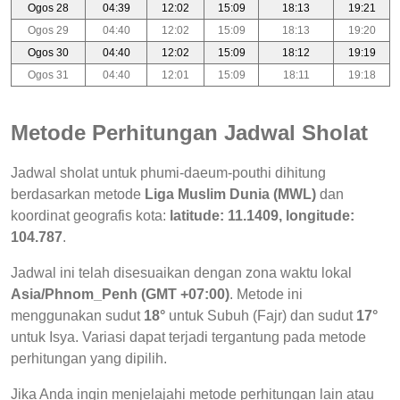
Ogos 28
04:39
12:02
15:09
18:13
19:21
Ogos 29
04:40
12:02
15:09
18:13
19:20
Ogos 30
04:40
12:02
15:09
18:12
19:19
Ogos 31
04:40
12:01
15:09
18:11
19:18
Metode Perhitungan Jadwal Sholat
Jadwal sholat untuk phumi-daeum-pouthi dihitung
berdasarkan metode
Liga Muslim Dunia (MWL)
dan
koordinat geografis kota:
latitude: 11.1409, longitude:
104.787
.
Jadwal ini telah disesuaikan dengan zona waktu lokal
Asia/Phnom_Penh (GMT +07:00)
. Metode ini
menggunakan sudut
18°
untuk Subuh (Fajr) dan sudut
17°
untuk Isya. Variasi dapat terjadi tergantung pada metode
perhitungan yang dipilih.
Jika Anda ingin menjelajahi metode perhitungan lain atau