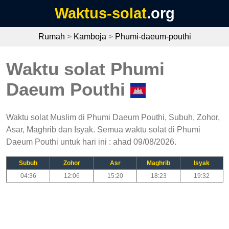
Waktus-solat
.org
Rumah
>
Kamboja
>
Phumi-daeum-pouthi
Waktu solat Phumi
Daeum Pouthi
Waktu solat Muslim di Phumi Daeum Pouthi, Subuh, Zohor,
Asar, Maghrib dan Isyak. Semua waktu solat di Phumi
Daeum Pouthi untuk hari ini : ahad 09/08/2026.
Subuh
Zohor
Asr
Maghrib
Isyak
04:36
12:06
15:20
18:23
19:32