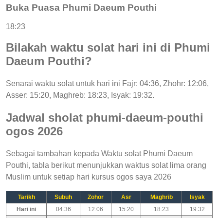
Buka Puasa Phumi Daeum Pouthi
18:23
Bilakah waktu solat hari ini di Phumi
Daeum Pouthi?
Senarai waktu solat untuk hari ini Fajr: 04:36, Zhohr: 12:06,
Asser: 15:20, Maghreb: 18:23, Isyak: 19:32.
Jadwal sholat phumi-daeum-pouthi
ogos 2026
Sebagai tambahan kepada Waktu solat Phumi Daeum
Pouthi, tabla berikut menunjukkan waktus solat lima orang
Muslim untuk setiap hari kursus ogos saya 2026
Tarikh
Subuh
Zohor
Asr
Maghrib
Isyak
Hari ini
04:36
12:06
15:20
18:23
19:32